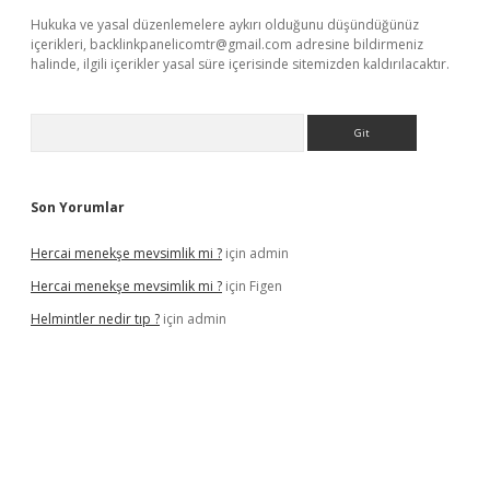
Hukuka ve yasal düzenlemelere aykırı olduğunu düşündüğünüz
içerikleri,
backlinkpanelicomtr@gmail.com
adresine bildirmeniz
halinde, ilgili içerikler yasal süre içerisinde sitemizden kaldırılacaktır.
Arama
Son Yorumlar
Hercai menekşe mevsimlik mi ?
için
admin
Hercai menekşe mevsimlik mi ?
için
Figen
Helmintler nedir tıp ?
için
admin
et