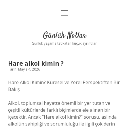
menüyü
Anasayfa
aç
Gizlilik Politikası
Günlük Notlar
Yasal Uyarı
Günlük yaşama tat katan küçük ayrıntılar.
Hakkımızda
Hare alkol kimin ?
Tarih: Mayıs 4, 2026
Hare Alkol Kimin? Küresel ve Yerel Perspektiften Bir
Bakış
Alkol, toplumsal hayatta önemli bir yer tutan ve
çeşitli kültürlerde farklı biçimlerde ele alınan bir
içecektir. Ancak “Hare alkol kimin?” sorusu, aslında
alkolün sahipliği ve sorumluluğu ile ilgili çok derin