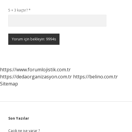
5 + 3 kaçtır?
*
https://www.forumlojistik.com.tr
https://dedaorganizasyon.com.tr
https://belino.com.tr
Sitemap
Sidebar
Son Yazılar
Cacık ne işe yarar ?