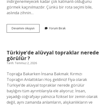
indirgenemeyecek kadar çok katmanlı olduğunu
görmek kaçınılmazdır. Çünkü bir rota seçimi bile,
aslında zihnin…
Ankaradan
Devamını okuyun
Yorum Bırak
Marmaris’e
giderken
hangi
illerden
geçilir
Türkiye’de alüvyal topraklar nerede
?
görülür ?
Tarih: Temmuz 2, 2026
Toprağa Bakarken İnsana Bakmak: Kırmızı
Toprağın Anlattıkları Hoş geldiniz! Fiya olarak
Türkiye’de alüvyal topraklar nerede görülür
başlığını tüm ayrıntılarıyla ele alıyoruz. İnsan,
yaşadığı coğrafyayı yalnızca fiziksel bir zemin olarak
değil, aynı zamanda anlamların, alışkanlıkların ve