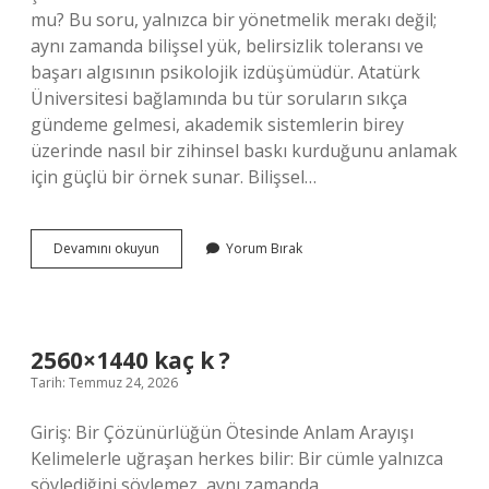
mu? Bu soru, yalnızca bir yönetmelik merakı değil;
aynı zamanda bilişsel yük, belirsizlik toleransı ve
başarı algısının psikolojik izdüşümüdür. Atatürk
Üniversitesi bağlamında bu tür soruların sıkça
gündeme gelmesi, akademik sistemlerin birey
üzerinde nasıl bir zihinsel baskı kurduğunu anlamak
için güçlü bir örnek sunar. Bilişsel…
Atatürk
Devamını okuyun
Yorum Bırak
Üniversitesi
finalden
50
almak
zorunlu
2560×1440 kaç k ?
mu
Tarih: Temmuz 24, 2026
?
Giriş: Bir Çözünürlüğün Ötesinde Anlam Arayışı
Kelimelerle uğraşan herkes bilir: Bir cümle yalnızca
söylediğini söylemez, aynı zamanda