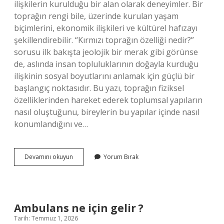
ilişkilerin kurulduğu bir alan olarak deneyimler. Bir
toprağın rengi bile, üzerinde kurulan yaşam
biçimlerini, ekonomik ilişkileri ve kültürel hafızayı
şekillendirebilir. “Kırmızı toprağın özelliği nedir?”
sorusu ilk bakışta jeolojik bir merak gibi görünse
de, aslında insan topluluklarının doğayla kurduğu
ilişkinin sosyal boyutlarını anlamak için güçlü bir
başlangıç noktasıdır. Bu yazı, toprağın fiziksel
özelliklerinden hareket ederek toplumsal yapıların
nasıl oluştuğunu, bireylerin bu yapılar içinde nasıl
konumlandığını ve…
Türkiye’de
Devamını okuyun
Yorum Bırak
alüvyal
topraklar
nerede
görülür
?
Ambulans ne için gelir ?
Tarih: Temmuz 1, 2026