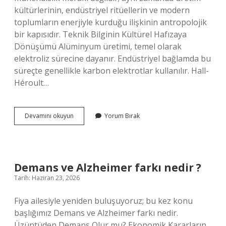
kültürlerinin, endüstriyel ritüellerin ve modern
toplumların enerjiyle kurduğu ilişkinin antropolojik
bir kapısıdır. Teknik Bilginin Kültürel Hafızaya
Dönüşümü Alüminyum üretimi, temel olarak
elektroliz sürecine dayanır. Endüstriyel bağlamda bu
süreçte genellikle karbon elektrotlar kullanılır. Hall-
Héroult…
Alüminyum
Devamını okuyun
Yorum Bırak
için
hangi
elektrot
kullanılır
?
Demans ve Alzheimer farkı nedir ?
Tarih: Haziran 23, 2026
Fiya ailesiyle yeniden buluşuyoruz; bu kez konu
başlığımız Demans ve Alzheimer farkı nedir.
Üzüntüden Demans Olur mu? Ekonomik Kararların