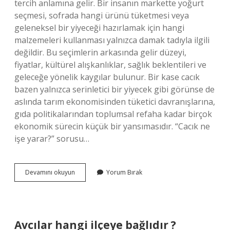
tercih anlamına gelir. Bir insanın markette yoğurt
seçmesi, sofrada hangi ürünü tüketmesi veya
geleneksel bir yiyeceği hazırlamak için hangi
malzemeleri kullanması yalnızca damak tadıyla ilgili
değildir. Bu seçimlerin arkasında gelir düzeyi,
fiyatlar, kültürel alışkanlıklar, sağlık beklentileri ve
geleceğe yönelik kaygılar bulunur. Bir kase cacık
bazen yalnızca serinletici bir yiyecek gibi görünse de
aslında tarım ekonomisinden tüketici davranışlarına,
gıda politikalarından toplumsal refaha kadar birçok
ekonomik sürecin küçük bir yansımasıdır. “Cacık ne
işe yarar?” sorusu…
Cacık
Devamını okuyun
Yorum Bırak
ne
işe
yarar
?
Avcılar hangi ilçeye bağlıdır ?