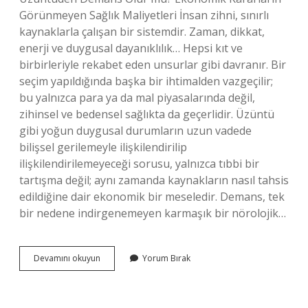
Görünmeyen Sağlık Maliyetleri İnsan zihni, sınırlı
kaynaklarla çalışan bir sistemdir. Zaman, dikkat,
enerji ve duygusal dayanıklılık… Hepsi kıt ve
birbirleriyle rekabet eden unsurlar gibi davranır. Bir
seçim yapıldığında başka bir ihtimalden vazgeçilir;
bu yalnızca para ya da mal piyasalarında değil,
zihinsel ve bedensel sağlıkta da geçerlidir. Üzüntü
gibi yoğun duygusal durumların uzun vadede
bilişsel gerilemeyle ilişkilendirilip
ilişkilendirilemeyeceği sorusu, yalnızca tıbbi bir
tartışma değil; aynı zamanda kaynakların nasıl tahsis
edildiğine dair ekonomik bir meseledir. Demans, tek
bir nedene indirgenemeyen karmaşık bir nörolojik…
Demans
Devamını okuyun
Yorum Bırak
ve
Alzheimer
farkı
nedir