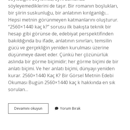
söyleyemediklerini de taşır. Bir romanın boşlukları,
bir şiirin suskunluğu, bir anlatının kırılganlığı…
Hepsi metnin görünmeyen katmanlarını oluşturur.
“2560×1440 kaç k?” sorusu ilk bakışta teknik bir
hesap gibi görünse de, edebiyat perspektifinden
bakıldığında bu ifade, anlatının sınırları, temsilin
gücü ve gerçekliğin yeniden kurulması üzerine
düşünmeye davet eder. Çünkü her çözünürlük
aslında bir görme biçimidir; her görme biçimi de bir
anlatı biçimi. Ve her anlatı biçimi, dünyayı yeniden
kurar. 2560×1440 Kaç K? Bir Görsel Metnin Edebi
Okuması Bugün 2560×1440 kaç k hakkında en sık
sorulan…
2560×1440
Devamını okuyun
Yorum Bırak
kaç
k
?