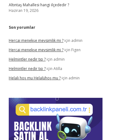
Altıntaş Mahallesi hangi ilçededir ?
Haziran 19, 2026
Son yorumlar
Hercai menekşe mevsimlik mi ?
için
admin
Hercai menekşe mevsimlik mi ?
için
Figen
Helmintler nedir tıp ?
için
admin
Helmintler nedir tıp ?
için
Atilla
Helali hoş mu Helalühoş mu ?
için
admin