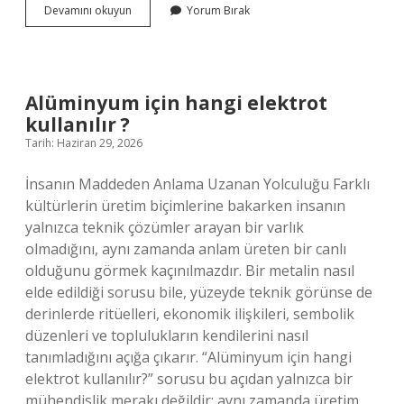
Ambulans
Devamını okuyun
Yorum Bırak
ne
için
gelir
?
Alüminyum için hangi elektrot
kullanılır ?
Tarih: Haziran 29, 2026
İnsanın Maddeden Anlama Uzanan Yolculuğu Farklı
kültürlerin üretim biçimlerine bakarken insanın
yalnızca teknik çözümler arayan bir varlık
olmadığını, aynı zamanda anlam üreten bir canlı
olduğunu görmek kaçınılmazdır. Bir metalin nasıl
elde edildiği sorusu bile, yüzeyde teknik görünse de
derinlerde ritüelleri, ekonomik ilişkileri, sembolik
düzenleri ve toplulukların kendilerini nasıl
tanımladığını açığa çıkarır. “Alüminyum için hangi
elektrot kullanılır?” sorusu bu açıdan yalnızca bir
mühendislik merakı değildir; aynı zamanda üretim