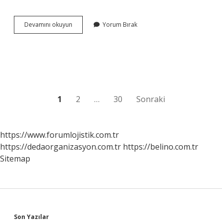
Altıntaş
Devamını okuyun
Yorum Bırak
Mahallesi
hangi
ilçededir
?
Yazı
1
2
…
30
Sonraki
sayfalaması
https://www.forumlojistik.com.tr
https://dedaorganizasyon.com.tr
https://belino.com.tr
Sitemap
Son Yazılar