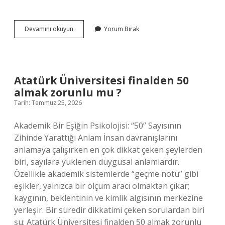
Avcılar
Devamını okuyun
Yorum Bırak
hangi
ilçeye
bağlıdır
?
Atatürk Üniversitesi finalden 50
almak zorunlu mu ?
Tarih: Temmuz 25, 2026
Akademik Bir Eşiğin Psikolojisi: “50” Sayısının
Zihinde Yarattığı Anlam İnsan davranışlarını
anlamaya çalışırken en çok dikkat çeken şeylerden
biri, sayılara yüklenen duygusal anlamlardır.
Özellikle akademik sistemlerde “geçme notu” gibi
eşikler, yalnızca bir ölçüm aracı olmaktan çıkar;
kaygının, beklentinin ve kimlik algısının merkezine
yerleşir. Bir süredir dikkatimi çeken sorulardan biri
şu: Atatürk Üniversitesi finalden 50 almak zorunlu