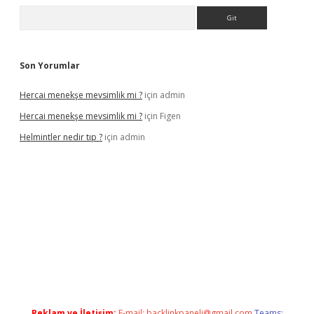
Arama
Son Yorumlar
Hercai menekşe mevsimlik mi ?
için
admin
Hercai menekşe mevsimlik mi ?
için
Figen
Helmintler nedir tıp ?
için
admin
ilbet
Reklam ve İletişim:
E-mail:
backlinkpaneli@gmail.com
Teams: