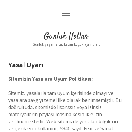
menüyü
Anasayfa
aç
Gizlilik Politikası
Günlük Notlar
Yasal Uyarı
Günlük yaşama tat katan küçük ayrıntılar.
Hakkımızda
Yasal Uyarı
Sitemizin Yasalara Uyum Politikası:
Sitemiz, yasalarla tam uyum içerisinde olmayı ve
yasalara saygıyı temel ilke olarak benimsemiştir. Bu
doğrultuda, sitemizde lisanssız veya izinsiz
materyallerin paylaşılmasına kesinlikle izin
verilmemektedir. Web sitemizde yer alan bilgilerin
ve içeriklerin kullanımı, 5846 sayılı Fikir ve Sanat