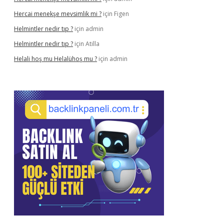
Hercai menekşe mevsimlik mi ?
için
Figen
Helmintler nedir tıp ?
için
admin
Helmintler nedir tıp ?
için
Atilla
Helali hoş mu Helalühoş mu ?
için
admin