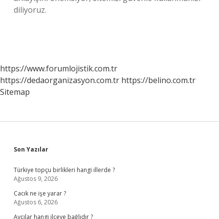
diliyoruz.
https://www.forumlojistik.com.tr
https://dedaorganizasyon.com.tr
https://belino.com.tr
Sitemap
Sidebar
Son Yazılar
Türkiye topçu birlikleri hangi illerde ?
Ağustos 9, 2026
Cacık ne işe yarar ?
Ağustos 6, 2026
Avcılar hangi ilçeye bağlıdır ?