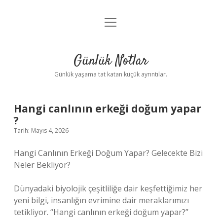
menüyü
Anasayfa
aç
Gizlilik Politikası
Günlük Notlar
Yasal Uyarı
Günlük yaşama tat katan küçük ayrıntılar.
Hakkımızda
Hangi canlının erkeği doğum yapar
?
Tarih: Mayıs 4, 2026
Hangi Canlının Erkeği Doğum Yapar? Gelecekte Bizi
Neler Bekliyor?
Dünyadaki biyolojik çeşitliliğe dair keşfettiğimiz her
yeni bilgi, insanlığın evrimine dair meraklarımızı
tetikliyor. “Hangi canlının erkeği doğum yapar?”