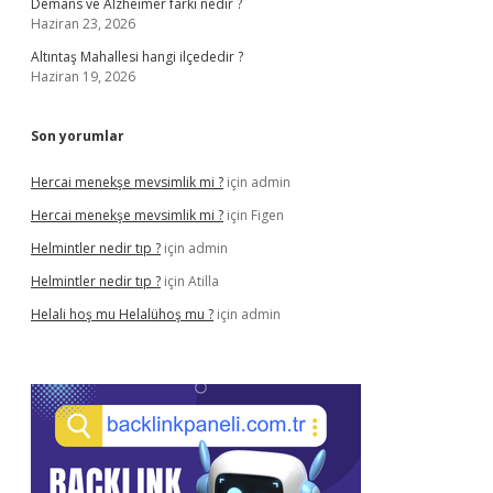
Demans ve Alzheimer farkı nedir ?
Haziran 23, 2026
Altıntaş Mahallesi hangi ilçededir ?
Haziran 19, 2026
Son yorumlar
Hercai menekşe mevsimlik mi ?
için
admin
Hercai menekşe mevsimlik mi ?
için
Figen
Helmintler nedir tıp ?
için
admin
Helmintler nedir tıp ?
için
Atilla
Helali hoş mu Helalühoş mu ?
için
admin