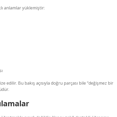
ı anlamlar yüklemiştir:
sı
ze edilir. Bu bakış açısıyla doğru parçası bile “değişmez bir
üdür.
ulamalar