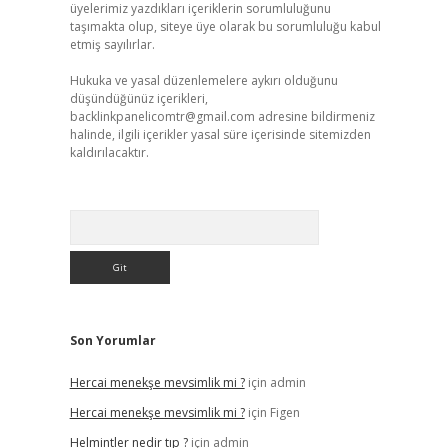
üyelerimiz yazdıkları içeriklerin sorumluluğunu
taşımakta olup, siteye üye olarak bu sorumluluğu kabul
etmiş sayılırlar.
Hukuka ve yasal düzenlemelere aykırı olduğunu
düşündüğünüz içerikleri,
backlinkpanelicomtr@gmail.com
adresine bildirmeniz
halinde, ilgili içerikler yasal süre içerisinde sitemizden
kaldırılacaktır.
Arama
Son Yorumlar
Hercai menekşe mevsimlik mi ?
için
admin
Hercai menekşe mevsimlik mi ?
için
Figen
Helmintler nedir tıp ?
için
admin