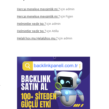
Hercai menekşe mevsimlik mi ?
için
admin
Hercai menekşe mevsimlik mi ?
için
Figen
Helmintler nedir tıp ?
için
admin
Helmintler nedir tıp ?
için
Atilla
Helali hoş mu Helalühoş mu ?
için
admin
z
.