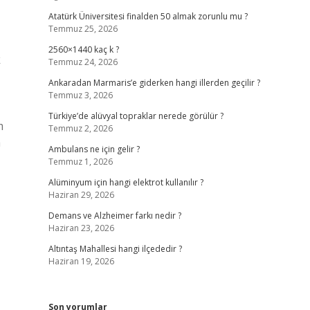
Atatürk Üniversitesi finalden 50 almak zorunlu mu ?
Temmuz 25, 2026
2560×1440 kaç k ?
k
Temmuz 24, 2026
Ankaradan Marmaris’e giderken hangi illerden geçilir ?
Temmuz 3, 2026
Türkiye’de alüvyal topraklar nerede görülür ?
m
Temmuz 2, 2026
a
Ambulans ne için gelir ?
Temmuz 1, 2026
Alüminyum için hangi elektrot kullanılır ?
Haziran 29, 2026
Demans ve Alzheimer farkı nedir ?
Haziran 23, 2026
Altıntaş Mahallesi hangi ilçededir ?
Haziran 19, 2026
Son yorumlar