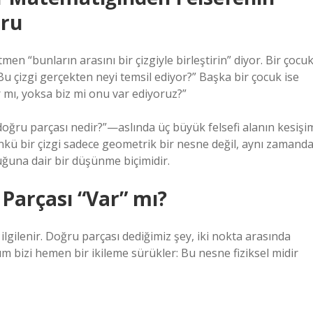
oru
etmen “bunların arasını bir çizgiyle birleştirin” diyor. Bir çocu
“Bu çizgi gerçekten neyi temsil ediyor?” Başka bir çocuk ise
r mı, yoksa biz mi onu var ediyoruz?”
oğru parçası nedir?”—aslında üç büyük felsefi alanın kesişi
ünkü bir çizgi sadece geometrik bir nesne değil, aynı zamand
ğuna dair bir düşünme biçimidir.
 Parçası “Var” mı?
a ilgilenir. Doğru parçası dediğimiz şey, iki nokta arasında
m bizi hemen bir ikileme sürükler: Bu nesne fiziksel midir