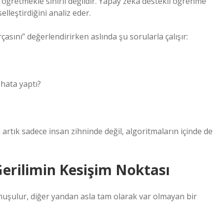
ğretmekle sınırlı değildir. Yapay zekâ destekli öğrenme
lleştirdiğini analiz eder.
çasını” değerlendirirken aslında şu sorularla çalışır:
hata yaptı?
 artık sadece insan zihninde değil, algoritmaların içinde de
Gerilimin Kesişim Noktası
onuşulur, diğer yandan asla tam olarak var olmayan bir