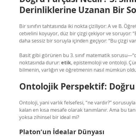
Derinliklerine Uzanan Bir S
Bir sınıfın tahtasında iki nokta çiziliyor: A ve B. Öğr
cetvelini koyuyor, düz bir çizgi çekiyor ve soruyor: 
daha sessiz bir soruyla içinden geçiyor: “Bu çizgi va
Basit gibi görünen bu 3. sınıf matematik sorusu—“d
noktasında durur:
etik
, epistemoloji ve ontoloji. Ç
bilmenin, varlığın ve öğretmenin nasıl mümkün oldu
Ontolojik Perspektif: Doğru
Ontoloji, yani varlık felsefesi, “ne vardır?” sorusuyl
kalan en kısa mesafe olarak tanımlanır. Ama bu tanı
yoksa zihinsel bir ideal mi?
Platon’un İdealar Dünyası