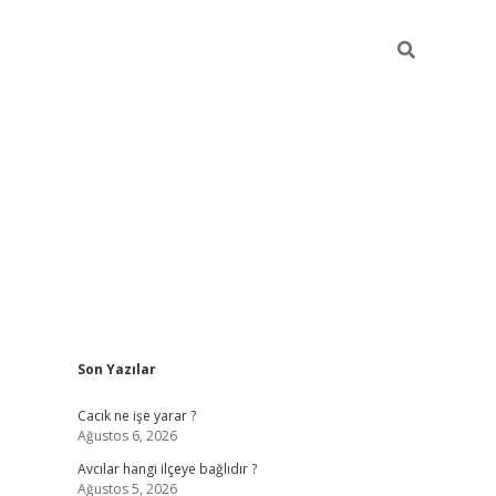
Sidebar
Son Yazılar
ilbet
Cacık ne işe yarar ?
Ağustos 6, 2026
Avcılar hangi ilçeye bağlıdır ?
Ağustos 5, 2026