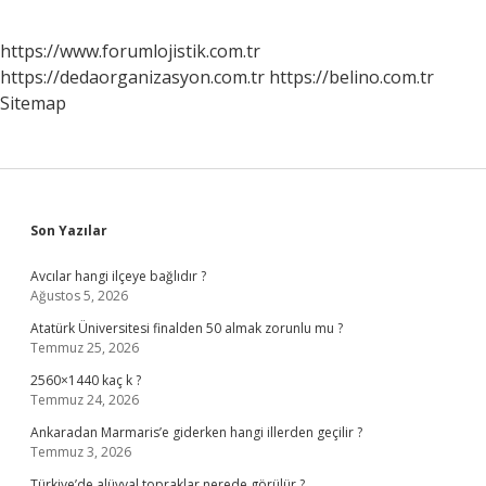
https://www.forumlojistik.com.tr
https://dedaorganizasyon.com.tr
https://belino.com.tr
Sitemap
Sidebar
Son Yazılar
Avcılar hangi ilçeye bağlıdır ?
Ağustos 5, 2026
Atatürk Üniversitesi finalden 50 almak zorunlu mu ?
Temmuz 25, 2026
2560×1440 kaç k ?
Temmuz 24, 2026
Ankaradan Marmaris’e giderken hangi illerden geçilir ?
Temmuz 3, 2026
Türkiye’de alüvyal topraklar nerede görülür ?