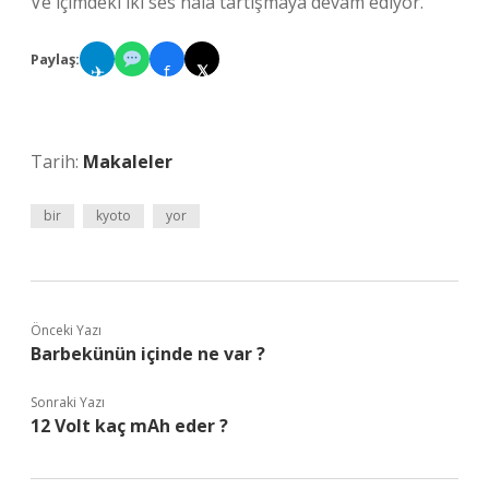
Ve içimdeki iki ses hâlâ tartışmaya devam ediyor.
Paylaş:
✈
f
𝕏
Tarih:
Makaleler
bir
kyoto
yor
Önceki Yazı
Barbekünün içinde ne var ?
Sonraki Yazı
12 Volt kaç mAh eder ?