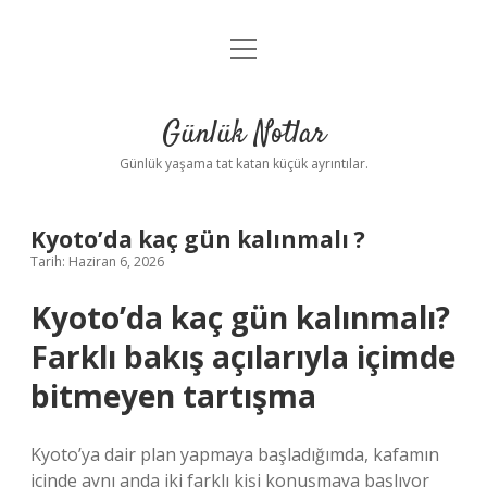
menüyü
Anasayfa
aç
Gizlilik Politikası
Günlük Notlar
Yasal Uyarı
Günlük yaşama tat katan küçük ayrıntılar.
Hakkımızda
Kyoto’da kaç gün kalınmalı ?
Tarih: Haziran 6, 2026
Kyoto’da kaç gün kalınmalı?
Farklı bakış açılarıyla içimde
bitmeyen tartışma
Kyoto’ya dair plan yapmaya başladığımda, kafamın
içinde aynı anda iki farklı kişi konuşmaya başlıyor