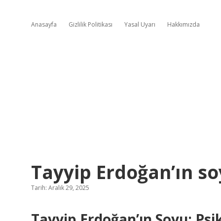
Anasayfa
Gizlilik Politikası
Yasal Uyarı
Hakkımızda
Tayyip Erdoğan’ın so
Tarih: Aralık 29, 2025
Tayyip Erdoğan’ın Soyu: Psi