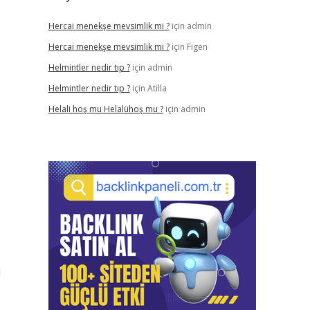
Hercai menekşe mevsimlik mi ?
için
admin
Hercai menekşe mevsimlik mi ?
için
Figen
Helmintler nedir tıp ?
için
admin
Helmintler nedir tıp ?
için
Atilla
Helali hoş mu Helalühoş mu ?
için
admin
l