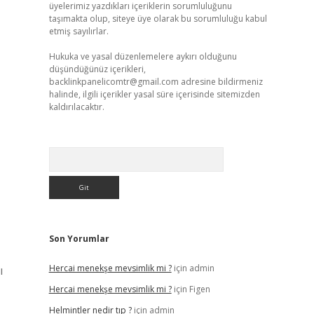
üyelerimiz yazdıkları içeriklerin sorumluluğunu
taşımakta olup, siteye üye olarak bu sorumluluğu kabul
etmiş sayılırlar.
Hukuka ve yasal düzenlemelere aykırı olduğunu
düşündüğünüz içerikleri,
backlinkpanelicomtr@gmail.com
adresine bildirmeniz
halinde, ilgili içerikler yasal süre içerisinde sitemizden
kaldırılacaktır.
Arama
Son Yorumlar
Hercai menekşe mevsimlik mi ?
için
admin
ı
Hercai menekşe mevsimlik mi ?
için
Figen
Helmintler nedir tıp ?
için
admin