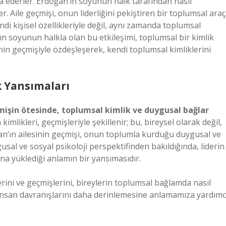
inşa ederler. Erdoğan’ın soyunun halk tarafından nasıl
r. Aile geçmişi, onun liderliğini pekiştiren bir toplumsal araç
endi kişisel özellikleriyle değil, aynı zamanda toplumsal
ın soyunun halkla olan bu etkileşimi, toplumsal bir kimlik
nin geçmişiyle özdeşleşerek, kendi toplumsal kimliklerini
k Yansımaları
çmişin ötesinde, toplumsal kimlik ve duygusal bağlar
kimlikleri, geçmişleriyle şekillenir; bu, bireysel olarak değil,
ğan’ın ailesinin geçmişi, onun toplumla kurduğu duygusal ve
usal ve sosyal psikoloji perspektifinden bakıldığında, liderin
 ona yüklediği anlamın bir yansımasıdır.
klerini ve geçmişlerini, bireylerin toplumsal bağlamda nasıl
insan davranışlarını daha derinlemesine anlamamıza yardımc