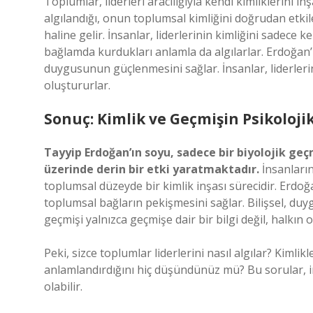
Toplumlar, liderleri aracılığıyla kendi kimliklerini 
algılandığı, onun toplumsal kimliğini doğrudan etkile
haline gelir. İnsanlar, liderlerinin kimliğini sadece k
bağlamda kurdukları anlamla da algılarlar. Erdoğan’
duygusunun güçlenmesini sağlar. İnsanlar, liderleri
oluştururlar.
Sonuç: Kimlik ve Geçmişin Psikoloji
Tayyip Erdoğan’ın soyu, sadece bir biyolojik ge
üzerinde derin bir etki yaratmaktadır.
İnsanların 
toplumsal düzeyde bir kimlik inşası sürecidir. Erdo
toplumsal bağların pekişmesini sağlar. Bilişsel, duyg
geçmişi yalnızca geçmişe dair bir bilgi değil, halkın
Peki, sizce toplumlar liderlerini nasıl algılar? Kimli
anlamlandırdığını hiç düşündünüz mü? Bu sorular, 
olabilir.