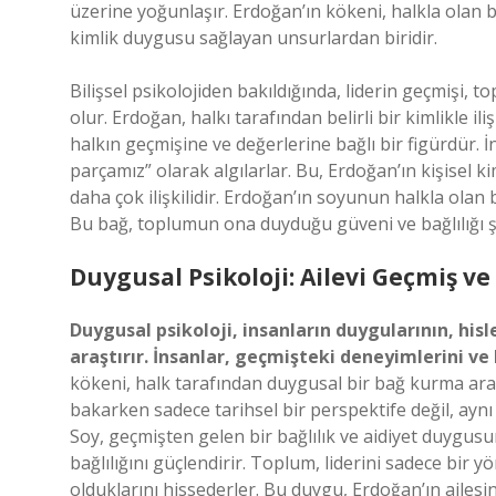
üzerine yoğunlaşır. Erdoğan’ın kökeni, halkla olan 
kimlik duygusu sağlayan unsurlardan biridir.
Bilişsel psikolojiden bakıldığında, liderin geçmişi, 
olur. Erdoğan, halkı tarafından belirli bir kimlikle ili
halkın geçmişine ve değerlerine bağlı bir figürdür. İ
parçamız” olarak algılarlar. Bu, Erdoğan’ın kişisel kim
daha çok ilişkilidir. Erdoğan’ın soyunun halkla olan 
Bu bağ, toplumun ona duyduğu güveni ve bağlılığı şe
Duygusal Psikoloji: Ailevi Geçmiş v
Duygusal psikoloji, insanların duygularının, hisle
araştırır. İnsanlar, geçmişteki deneyimlerini ve 
kökeni, halk tarafından duygusal bir bağ kurma aracı 
bakarken sadece tarihsel bir perspektife değil, ayn
Soy, geçmişten gelen bir bağlılık ve aidiyet duygusu
bağlılığını güçlendirir. Toplum, liderini sadece bir
olduklarını hissederler. Bu duygu, Erdoğan’ın ailesin