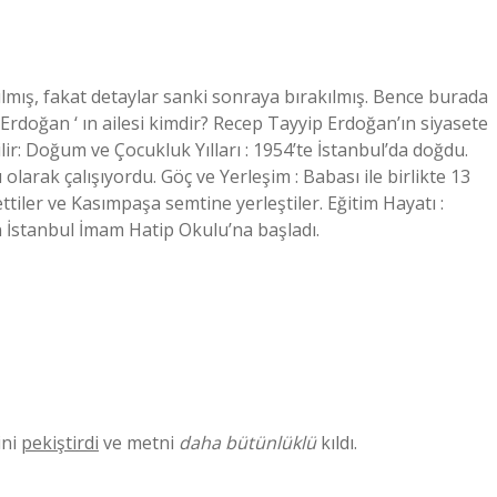
ılmış, fakat detaylar sanki sonraya bırakılmış. Bence burada
doğan ‘ ın ailesi kimdir? Recep Tayyip Erdoğan’ın siyasete
lir: Doğum ve Çocukluk Yılları : 1954’te İstanbul’da doğdu.
larak çalışıyordu. Göç ve Yerleşim : Babası ile birlikte 13
ttiler ve Kasımpaşa semtine yerleştiler. Eğitim Hayatı :
n İstanbul İmam Hatip Okulu’na başladı.
ini
pekiştirdi
ve metni
daha bütünlüklü
kıldı.