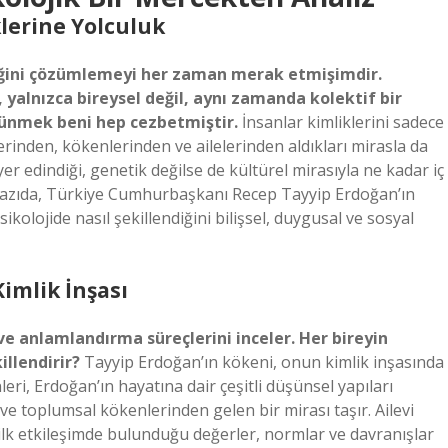
klerine Yolculuk
mliğini çözümlemeyi her zaman merak etmişimdir.
 yalnızca bireysel değil, aynı zamanda kolektif bir
üşünmek beni hep cezbetmiştir.
İnsanlar kimliklerini sadece
rinden, kökenlerinden ve ailelerinden aldıkları mirasla da
 yer edindiği, genetik değilse de kültürel mirasıyla ne kadar iç
u yazıda, Türkiye Cumhurbaşkanı Recep Tayyip Erdoğan’ın
kolojide nasıl şekillendiğini bilişsel, duygusal ve sosyal
Kimlik İnşası
ve anlamlandırma süreçlerini inceler. Her bireyin
illendirir?
Tayyip Erdoğan’ın kökeni, onun kimlik inşasında
leri, Erdoğan’ın hayatına dair çeşitli düşünsel yapıları
i ve toplumsal kökenlerinden gelen bir mirası taşır. Ailevi
 ilk etkileşimde bulunduğu değerler, normlar ve davranışlar