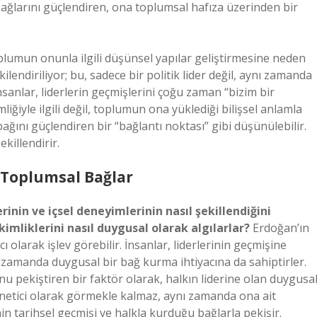
bağlarını güçlendiren, ona toplumsal hafıza üzerinden bir
toplumun onunla ilgili düşünsel yapılar geliştirmesine neden
şkilendiriliyor; bu, sadece bir politik lider değil, aynı zamanda
nsanlar, liderlerin geçmişlerini çoğu zaman “bizim bir
liğiyle ilgili değil, toplumun ona yüklediği bilişsel anlamla
bağını güçlendiren bir “bağlantı noktası” gibi düşünülebilir.
killendirir.
e Toplumsal Bağlar
rinin ve içsel deneyimlerinin nasıl şekillendiğini
kimliklerini nasıl duygusal olarak algılarlar?
Erdoğan’ın
olarak işlev görebilir. İnsanlar, liderlerinin geçmişine
ı zamanda duygusal bir bağ kurma ihtiyacına da sahiptirler.
nu pekiştiren bir faktör olarak, halkın liderine olan duygusa
 yönetici olarak görmekle kalmaz, aynı zamanda ona ait
in tarihsel geçmişi ve halkla kurduğu bağlarla pekişir.