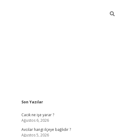
Sidebar
Son Yazılar
ilbet
Cacık ne işe yarar ?
Ağustos 6, 2026
Avcılar hangi ilçeye bağlıdır ?
Ağustos 5, 2026