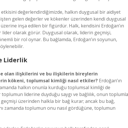
etkisini değerlendirdiğimizde, halkın duygusal bir aidiyet
eçmişten gelen değerler ve kökenler üzerinden kendi duygusal
üzerine inşa edilen bir figürdür. Halk, kendisini Erdoğan’ın
r lider olarak görür. Duygusal olarak, liderin geçmişi,
önemli bir rol oynar. Bu bağlamda, Erdoğan’ın soyunun,
öylenebilir.
e Liderlik
 olan ilişkilerini ve bu ilişkilerin bireylerin
derin kökeni, toplumsal kimliği nasıl etkiler?
Erdoğan’ın
 zamanda halkın onunla kurduğu toplumsal kimliği de
bir toplumun liderine duyduğu saygı ve bağlılık, onun topluml
n geçmişi üzerinden halkla bir bağ kurar; ancak bu bağ,
, aynı zamanda toplumun onu nasıl gördüğüne, toplumun