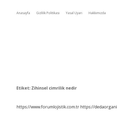
Anasayfa
Gizlilik Politikası
Yasal Uyarı
Hakkımızda
Etiket:
Zihinsel cimrilik nedir
https://www.forumlojistik.com.tr
https://dedaorgan