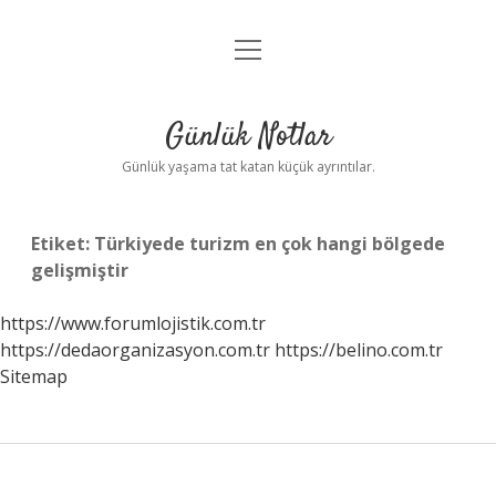
menüyü
Anasayfa
aç
Gizlilik Politikası
Günlük Notlar
Yasal Uyarı
Günlük yaşama tat katan küçük ayrıntılar.
Hakkımızda
Etiket:
Türkiyede turizm en çok hangi bölgede
gelişmiştir
https://www.forumlojistik.com.tr
https://dedaorganizasyon.com.tr
https://belino.com.tr
Sitemap