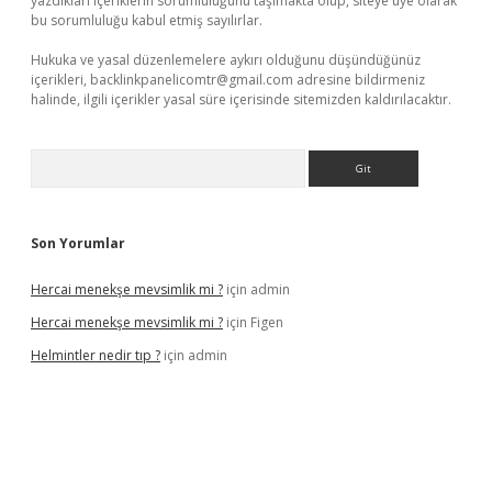
yazdıkları içeriklerin sorumluluğunu taşımakta olup, siteye üye olarak
bu sorumluluğu kabul etmiş sayılırlar.
Hukuka ve yasal düzenlemelere aykırı olduğunu düşündüğünüz
içerikleri,
backlinkpanelicomtr@gmail.com
adresine bildirmeniz
halinde, ilgili içerikler yasal süre içerisinde sitemizden kaldırılacaktır.
Arama
Son Yorumlar
Hercai menekşe mevsimlik mi ?
için
admin
Hercai menekşe mevsimlik mi ?
için
Figen
Helmintler nedir tıp ?
için
admin