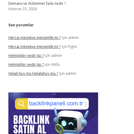
Demans ve Alzheimer farkı nedir ?
Haziran 23, 2026
Son yorumlar
Hercai menekşe mevsimlik mi ?
için
admin
Hercai menekşe mevsimlik mi ?
için
Figen
Helmintler nedir tıp ?
için
admin
Helmintler nedir tıp ?
için
Atilla
Helali hoş mu Helalühoş mu ?
için
admin