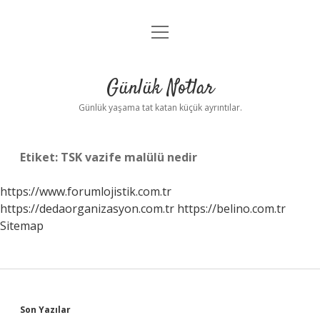
menüyü
Anasayfa
aç
Gizlilik Politikası
Günlük Notlar
Yasal Uyarı
Günlük yaşama tat katan küçük ayrıntılar.
Hakkımızda
Etiket:
TSK vazife malülü nedir
https://www.forumlojistik.com.tr
https://dedaorganizasyon.com.tr
https://belino.com.tr
Sitemap
Sidebar
Son Yazılar