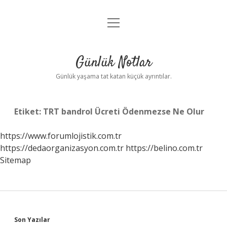
menüyü
Anasayfa
aç
Gizlilik Politikası
Günlük Notlar
Yasal Uyarı
Günlük yaşama tat katan küçük ayrıntılar.
Hakkımızda
Etiket:
TRT bandrol Ücreti Ödenmezse Ne Olur
https://www.forumlojistik.com.tr
https://dedaorganizasyon.com.tr
https://belino.com.tr
Sitemap
Sidebar
Son Yazılar