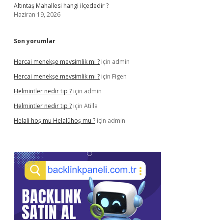
Altıntaş Mahallesi hangi ilçededir ?
Haziran 19, 2026
Son yorumlar
Hercai menekşe mevsimlik mi ?
için
admin
Hercai menekşe mevsimlik mi ?
için
Figen
Helmintler nedir tıp ?
için
admin
Helmintler nedir tıp ?
için
Atilla
Helali hoş mu Helalühoş mu ?
için
admin