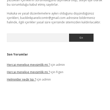
yazdıkları içeriklerin sorumluluğunu taşımakta olup, siteye üye olarak
bu sorumluluğu kabul etmiş sayılırlar.
Hukuka ve yasal düzenlemelere aykırı olduğunu düşündüğünüz
içerikleri,
backlinkpanelicomtr@gmail.com
adresine bildirmeniz
halinde, ilgili içerikler yasal süre içerisinde sitemizden kaldırılacaktır.
Arama
Son Yorumlar
Hercai menekşe mevsimlik mi ?
için
admin
Hercai menekşe mevsimlik mi ?
için
Figen
Helmintler nedir tıp ?
için
admin