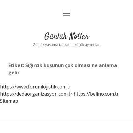
menüyü
Anasayfa
aç
Gizlilik Politikası
Günlük Notlar
Yasal Uyarı
Günlük yaşama tat katan küçük ayrıntılar.
Hakkımızda
Etiket:
Sığırcık kuşunun çok olması ne anlama
gelir
https://www.forumlojistik.com.tr
https://dedaorganizasyon.com.tr
https://belino.com.tr
Sitemap