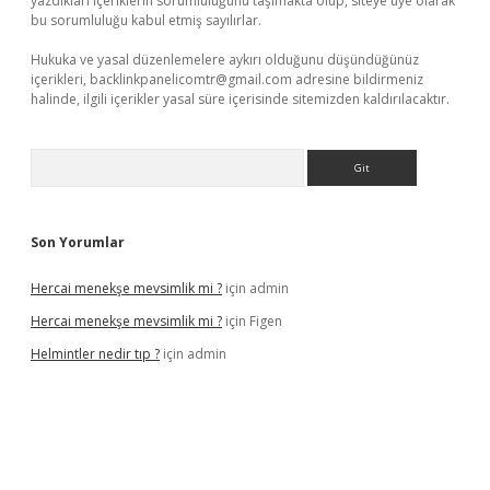
yazdıkları içeriklerin sorumluluğunu taşımakta olup, siteye üye olarak
bu sorumluluğu kabul etmiş sayılırlar.
Hukuka ve yasal düzenlemelere aykırı olduğunu düşündüğünüz
içerikleri,
backlinkpanelicomtr@gmail.com
adresine bildirmeniz
halinde, ilgili içerikler yasal süre içerisinde sitemizden kaldırılacaktır.
Arama
Son Yorumlar
Hercai menekşe mevsimlik mi ?
için
admin
Hercai menekşe mevsimlik mi ?
için
Figen
Helmintler nedir tıp ?
için
admin