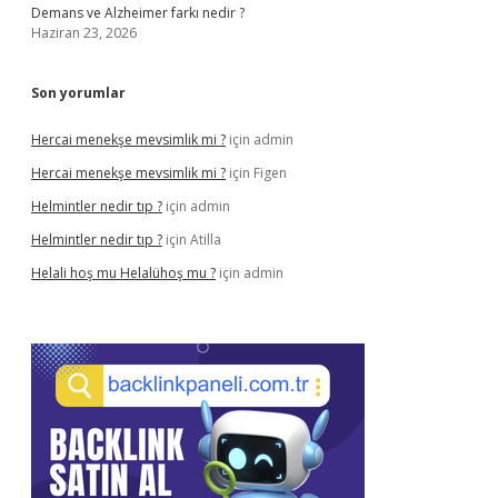
Demans ve Alzheimer farkı nedir ?
Haziran 23, 2026
Son yorumlar
Hercai menekşe mevsimlik mi ?
için
admin
Hercai menekşe mevsimlik mi ?
için
Figen
Helmintler nedir tıp ?
için
admin
Helmintler nedir tıp ?
için
Atilla
Helali hoş mu Helalühoş mu ?
için
admin