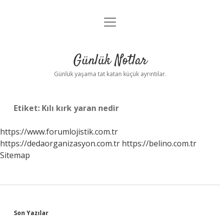
menüyü
Anasayfa
aç
Gizlilik Politikası
Günlük Notlar
Yasal Uyarı
Günlük yaşama tat katan küçük ayrıntılar.
Hakkımızda
Etiket:
Kılı kırk yaran nedir
https://www.forumlojistik.com.tr
https://dedaorganizasyon.com.tr
https://belino.com.tr
Sitemap
Sidebar
Son Yazılar