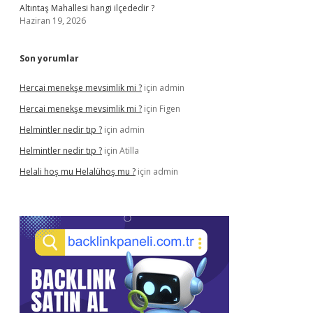
Altıntaş Mahallesi hangi ilçededir ?
Haziran 19, 2026
Son yorumlar
Hercai menekşe mevsimlik mi ?
için
admin
Hercai menekşe mevsimlik mi ?
için
Figen
Helmintler nedir tıp ?
için
admin
Helmintler nedir tıp ?
için
Atilla
Helali hoş mu Helalühoş mu ?
için
admin