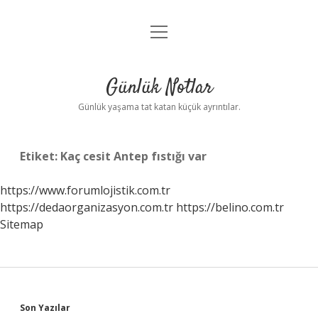
menüyü
Anasayfa
aç
Gizlilik Politikası
Günlük Notlar
Yasal Uyarı
Günlük yaşama tat katan küçük ayrıntılar.
Hakkımızda
Etiket:
Kaç cesit Antep fıstığı var
https://www.forumlojistik.com.tr
https://dedaorganizasyon.com.tr
https://belino.com.tr
Sitemap
Sidebar
Son Yazılar