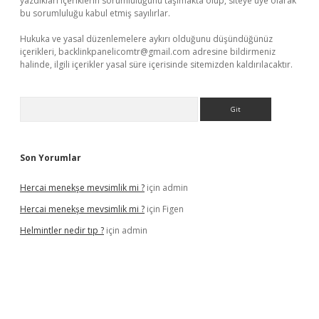
yazdıkları içeriklerin sorumluluğunu taşımakta olup, siteye üye olarak
bu sorumluluğu kabul etmiş sayılırlar.
Hukuka ve yasal düzenlemelere aykırı olduğunu düşündüğünüz
içerikleri,
backlinkpanelicomtr@gmail.com
adresine bildirmeniz
halinde, ilgili içerikler yasal süre içerisinde sitemizden kaldırılacaktır.
Arama
Son Yorumlar
Hercai menekşe mevsimlik mi ?
için
admin
Hercai menekşe mevsimlik mi ?
için
Figen
Helmintler nedir tıp ?
için
admin