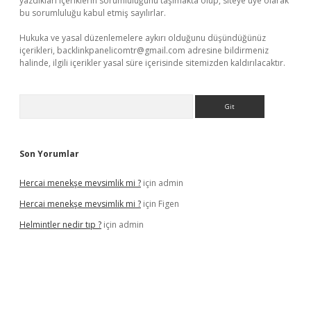
yazdıkları içeriklerin sorumluluğunu taşımakta olup, siteye üye olarak
bu sorumluluğu kabul etmiş sayılırlar.
Hukuka ve yasal düzenlemelere aykırı olduğunu düşündüğünüz
içerikleri,
backlinkpanelicomtr@gmail.com
adresine bildirmeniz
halinde, ilgili içerikler yasal süre içerisinde sitemizden kaldırılacaktır.
Arama
Son Yorumlar
Hercai menekşe mevsimlik mi ?
için
admin
Hercai menekşe mevsimlik mi ?
için
Figen
Helmintler nedir tıp ?
için
admin