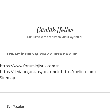
menüyü
Anasayfa
aç
Gizlilik Politikası
Günlük Notlar
Yasal Uyarı
Günlük yaşama tat katan küçük ayrıntılar.
Hakkımızda
Etiket:
İnsülin yüksek olursa ne olur
https://www.forumlojistik.com.tr
https://dedaorganizasyon.com.tr
https://belino.com.tr
Sitemap
Sidebar
Son Yazılar