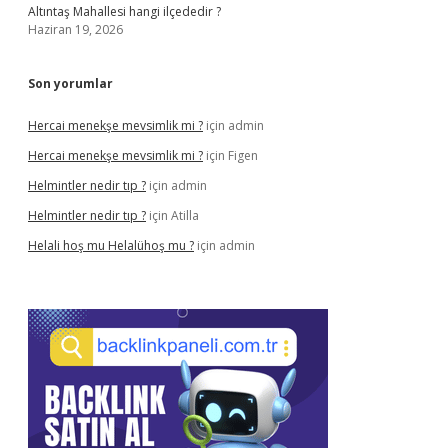
Altıntaş Mahallesi hangi ilçededir ?
Haziran 19, 2026
Son yorumlar
Hercai menekşe mevsimlik mi ?
için
admin
Hercai menekşe mevsimlik mi ?
için
Figen
Helmintler nedir tıp ?
için
admin
Helmintler nedir tıp ?
için
Atilla
Helali hoş mu Helalühoş mu ?
için
admin