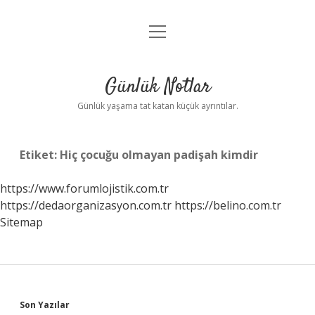
menüyü
Anasayfa
aç
Gizlilik Politikası
Günlük Notlar
Yasal Uyarı
Günlük yaşama tat katan küçük ayrıntılar.
Hakkımızda
Etiket:
Hiç çocuğu olmayan padişah kimdir
https://www.forumlojistik.com.tr
https://dedaorganizasyon.com.tr
https://belino.com.tr
Sitemap
Sidebar
Son Yazılar