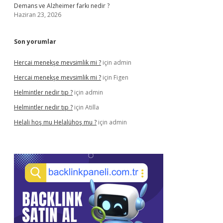
Demans ve Alzheimer farkı nedir ?
Haziran 23, 2026
Son yorumlar
Hercai menekşe mevsimlik mi ?
için
admin
Hercai menekşe mevsimlik mi ?
için
Figen
Helmintler nedir tıp ?
için
admin
Helmintler nedir tıp ?
için
Atilla
Helali hoş mu Helalühoş mu ?
için
admin