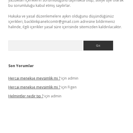
yazdıkları içeriklerin sorumluluğunu taşımakta olup, siteye üye olarak
bu sorumluluğu kabul etmiş sayılırlar.
Hukuka ve yasal düzenlemelere aykırı olduğunu düşündüğünüz
içerikleri,
backlinkpanelicomtr@gmail.com
adresine bildirmeniz
halinde, ilgili içerikler yasal süre içerisinde sitemizden kaldırılacaktır.
Arama
Son Yorumlar
Hercai menekşe mevsimlik mi ?
için
admin
Hercai menekşe mevsimlik mi ?
için
Figen
Helmintler nedir tıp ?
için
admin