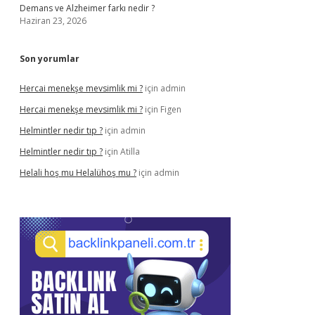
Demans ve Alzheimer farkı nedir ?
Haziran 23, 2026
Son yorumlar
Hercai menekşe mevsimlik mi ?
için
admin
Hercai menekşe mevsimlik mi ?
için
Figen
Helmintler nedir tıp ?
için
admin
Helmintler nedir tıp ?
için
Atilla
Helali hoş mu Helalühoş mu ?
için
admin