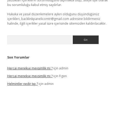
yazdıkları içeriklerin sorumluluğunu taşımakta olup, siteye üye olarak
bu sorumluluğu kabul etmiş sayılırlar.
Hukuka ve yasal düzenlemelere aykırı olduğunu düşündüğünüz
içerikleri,
backlinkpanelicomtr@gmail.com
adresine bildirmeniz
halinde, ilgili içerikler yasal süre içerisinde sitemizden kaldırılacaktır.
Arama
Son Yorumlar
Hercai menekşe mevsimlik mi ?
için
admin
Hercai menekşe mevsimlik mi ?
için
Figen
Helmintler nedir tıp ?
için
admin