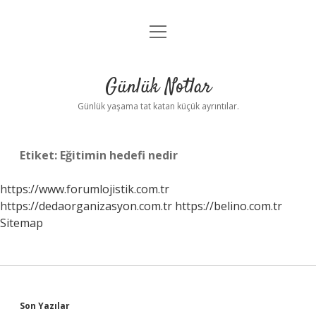
menüyü
Anasayfa
aç
Gizlilik Politikası
Günlük Notlar
Yasal Uyarı
Günlük yaşama tat katan küçük ayrıntılar.
Hakkımızda
Etiket:
Eğitimin hedefi nedir
https://www.forumlojistik.com.tr
https://dedaorganizasyon.com.tr
https://belino.com.tr
Sitemap
Sidebar
Son Yazılar