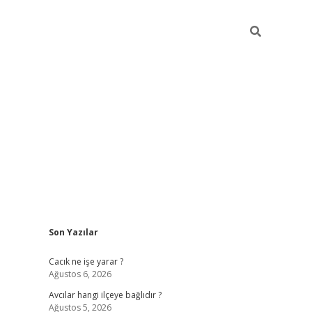
Sidebar
Son Yazılar
ilbet
Cacık ne işe yarar ?
Ağustos 6, 2026
Avcılar hangi ilçeye bağlıdır ?
Ağustos 5, 2026