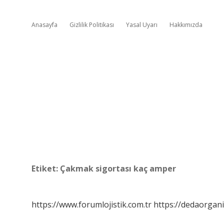
Anasayfa
Gizlilik Politikası
Yasal Uyarı
Hakkımızda
Etiket:
Çakmak sigortası kaç amper
https://www.forumlojistik.com.tr
https://dedaorgan