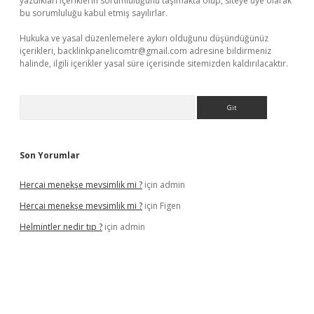
yazdıkları içeriklerin sorumluluğunu taşımakta olup, siteye üye olarak
bu sorumluluğu kabul etmiş sayılırlar.
Hukuka ve yasal düzenlemelere aykırı olduğunu düşündüğünüz
içerikleri,
backlinkpanelicomtr@gmail.com
adresine bildirmeniz
halinde, ilgili içerikler yasal süre içerisinde sitemizden kaldırılacaktır.
Arama
Son Yorumlar
Hercai menekşe mevsimlik mi ?
için
admin
Hercai menekşe mevsimlik mi ?
için
Figen
Helmintler nedir tıp ?
için
admin