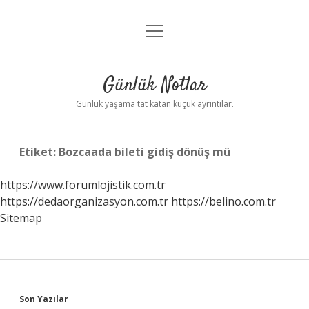
menüyü
Anasayfa
aç
Gizlilik Politikası
Günlük Notlar
Yasal Uyarı
Günlük yaşama tat katan küçük ayrıntılar.
Hakkımızda
Etiket:
Bozcaada bileti gidiş dönüş mü
https://www.forumlojistik.com.tr
https://dedaorganizasyon.com.tr
https://belino.com.tr
Sitemap
Sidebar
Son Yazılar