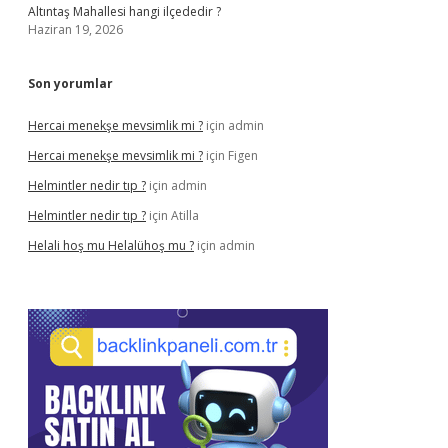
Altıntaş Mahallesi hangi ilçededir ?
Haziran 19, 2026
Son yorumlar
Hercai menekşe mevsimlik mi ?
için
admin
Hercai menekşe mevsimlik mi ?
için
Figen
Helmintler nedir tıp ?
için
admin
Helmintler nedir tıp ?
için
Atilla
Helali hoş mu Helalühoş mu ?
için
admin