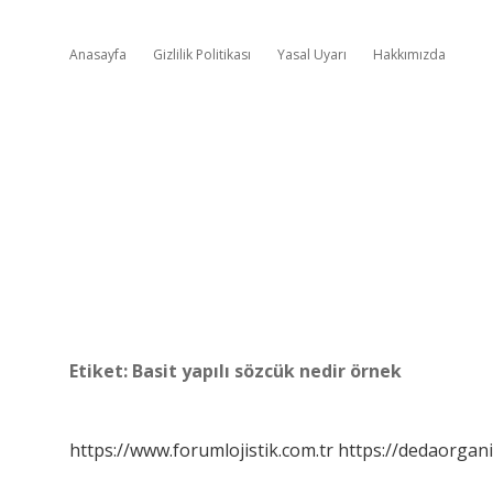
Anasayfa
Gizlilik Politikası
Yasal Uyarı
Hakkımızda
Etiket:
Basit yapılı sözcük nedir örnek
https://www.forumlojistik.com.tr
https://dedaorgan