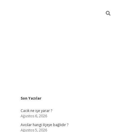
Sidebar
Son Yazılar
ilbet
Cacık ne işe yarar ?
Ağustos 6, 2026
Avcılar hangi ilçeye bağlıdır ?
Ağustos 5, 2026