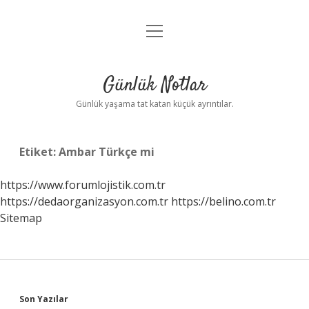
menüyü
Anasayfa
aç
Gizlilik Politikası
Günlük Notlar
Yasal Uyarı
Günlük yaşama tat katan küçük ayrıntılar.
Hakkımızda
Etiket:
Ambar Türkçe mi
https://www.forumlojistik.com.tr
https://dedaorganizasyon.com.tr
https://belino.com.tr
Sitemap
Sidebar
Son Yazılar