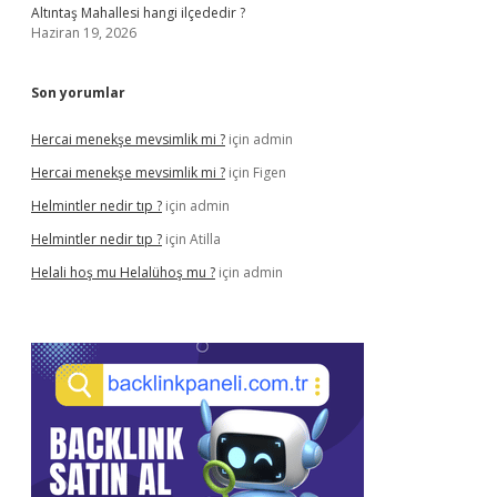
Altıntaş Mahallesi hangi ilçededir ?
Haziran 19, 2026
Son yorumlar
Hercai menekşe mevsimlik mi ?
için
admin
Hercai menekşe mevsimlik mi ?
için
Figen
Helmintler nedir tıp ?
için
admin
Helmintler nedir tıp ?
için
Atilla
Helali hoş mu Helalühoş mu ?
için
admin