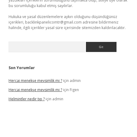
yazdıkları içeriklerin sorumluluğunu taşımakta olup, siteye üye olarak
bu sorumluluğu kabul etmiş sayılırlar.
Hukuka ve yasal düzenlemelere aykırı olduğunu düşündüğünüz
içerikleri,
backlinkpanelicomtr@gmail.com
adresine bildirmeniz
halinde, ilgili içerikler yasal süre içerisinde sitemizden kaldırılacaktır.
Arama
Son Yorumlar
Hercai menekşe mevsimlik mi ?
için
admin
Hercai menekşe mevsimlik mi ?
için
Figen
Helmintler nedir tıp ?
için
admin