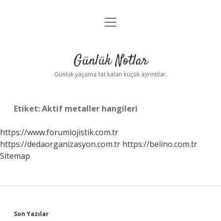
menüyü
Anasayfa
aç
Gizlilik Politikası
Günlük Notlar
Yasal Uyarı
Günlük yaşama tat katan küçük ayrıntılar.
Hakkımızda
Etiket:
Aktif metaller hangileri
https://www.forumlojistik.com.tr
https://dedaorganizasyon.com.tr
https://belino.com.tr
Sitemap
Sidebar
Son Yazılar