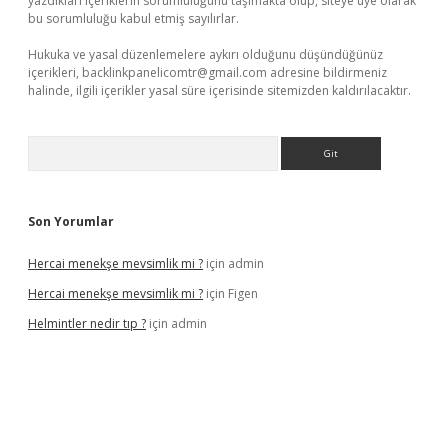
yazdıkları içeriklerin sorumluluğunu taşımakta olup, siteye üye olarak
bu sorumluluğu kabul etmiş sayılırlar.
Hukuka ve yasal düzenlemelere aykırı olduğunu düşündüğünüz
içerikleri,
backlinkpanelicomtr@gmail.com
adresine bildirmeniz
halinde, ilgili içerikler yasal süre içerisinde sitemizden kaldırılacaktır.
Arama
Son Yorumlar
Hercai menekşe mevsimlik mi ?
için
admin
Hercai menekşe mevsimlik mi ?
için
Figen
Helmintler nedir tıp ?
için
admin