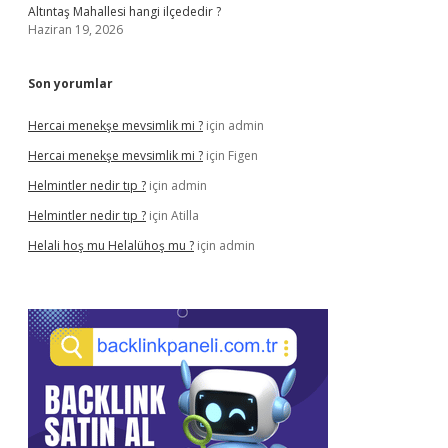
Altıntaş Mahallesi hangi ilçededir ?
Haziran 19, 2026
Son yorumlar
Hercai menekşe mevsimlik mi ?
için
admin
Hercai menekşe mevsimlik mi ?
için
Figen
Helmintler nedir tıp ?
için
admin
Helmintler nedir tıp ?
için
Atilla
Helali hoş mu Helalühoş mu ?
için
admin