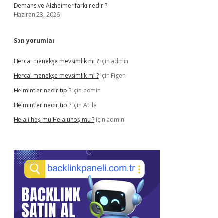
Demans ve Alzheimer farkı nedir ?
Haziran 23, 2026
Son yorumlar
Hercai menekşe mevsimlik mi ?
için
admin
Hercai menekşe mevsimlik mi ?
için
Figen
Helmintler nedir tıp ?
için
admin
Helmintler nedir tıp ?
için
Atilla
Helali hoş mu Helalühoş mu ?
için
admin