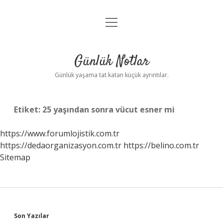
menüyü
Anasayfa
aç
Gizlilik Politikası
Günlük Notlar
Yasal Uyarı
Günlük yaşama tat katan küçük ayrıntılar.
Hakkımızda
Etiket:
25 yaşından sonra vücut esner mi
https://www.forumlojistik.com.tr
https://dedaorganizasyon.com.tr
https://belino.com.tr
Sitemap
Sidebar
Son Yazılar