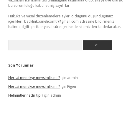
yazdıkları içeriklerin sorumluluğunu taşımakta olup, siteye üye olarak
bu sorumluluğu kabul etmiş sayılırlar.
Hukuka ve yasal düzenlemelere aykırı olduğunu düşündüğünüz
içerikleri,
backlinkpanelicomtr@gmail.com
adresine bildirmeniz
halinde, ilgili içerikler yasal süre içerisinde sitemizden kaldırılacaktır.
Arama
Son Yorumlar
Hercai menekşe mevsimlik mi ?
için
admin
Hercai menekşe mevsimlik mi ?
için
Figen
Helmintler nedir tıp ?
için
admin