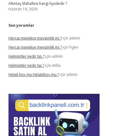
Altıntaş Mahallesi hangi ilçededir ?
Haziran 19, 2026
Son yorumlar
Hercai menekşe mevsimlik mi ?
için
admin
Hercai menekşe mevsimlik mi ?
için
Figen
Helmintler nedir tıp ?
için
admin
Helmintler nedir tıp ?
için
Atilla
Helali hoş mu Helalühoş mu ?
için
admin