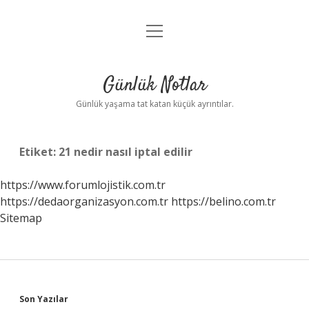
menüyü
Anasayfa
aç
Gizlilik Politikası
Günlük Notlar
Yasal Uyarı
Günlük yaşama tat katan küçük ayrıntılar.
Hakkımızda
Etiket:
21 nedir nasıl iptal edilir
https://www.forumlojistik.com.tr
https://dedaorganizasyon.com.tr
https://belino.com.tr
Sitemap
Sidebar
Son Yazılar