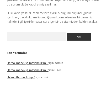
yazdıkları içeriklerin sorumluluğunu taşımakta olup, siteye üye olarak
bu sorumluluğu kabul etmiş sayılırlar.
Hukuka ve yasal düzenlemelere aykırı olduğunu düşündüğünüz
içerikleri,
backlinkpanelicomtr@gmail.com
adresine bildirmeniz
halinde, ilgili içerikler yasal süre içerisinde sitemizden kaldırılacaktır.
Arama
Son Yorumlar
Hercai menekşe mevsimlik mi ?
için
admin
Hercai menekşe mevsimlik mi ?
için
Figen
Helmintler nedir tıp ?
için
admin