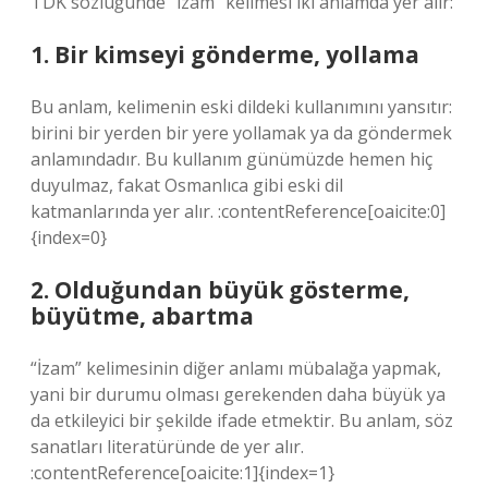
TDK sözlüğünde “izam” kelimesi iki anlamda yer alır:
1. Bir kimseyi gönderme, yollama
Bu anlam, kelimenin eski dildeki kullanımını yansıtır:
birini bir yerden bir yere yollamak ya da göndermek
anlamındadır. Bu kullanım günümüzde hemen hiç
duyulmaz, fakat Osmanlıca gibi eski dil
katmanlarında yer alır. :contentReference[oaicite:0]
{index=0}
2. Olduğundan büyük gösterme,
büyütme, abartma
“İzam” kelimesinin diğer anlamı mübalağa yapmak,
yani bir durumu olması gerekenden daha büyük ya
da etkileyici bir şekilde ifade etmektir. Bu anlam, söz
sanatları literatüründe de yer alır.
:contentReference[oaicite:1]{index=1}