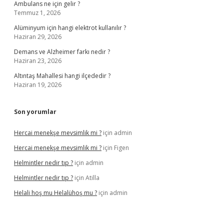
Ambulans ne için gelir ?
Temmuz 1, 2026
Alüminyum için hangi elektrot kullanılır ?
Haziran 29, 2026
Demans ve Alzheimer farkı nedir ?
Haziran 23, 2026
Altıntaş Mahallesi hangi ilçededir ?
Haziran 19, 2026
Son yorumlar
Hercai menekşe mevsimlik mi ?
için
admin
Hercai menekşe mevsimlik mi ?
için
Figen
Helmintler nedir tıp ?
için
admin
Helmintler nedir tıp ?
için
Atilla
Helali hoş mu Helalühoş mu ?
için
admin