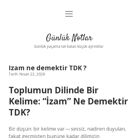
menüyü
Anasayfa
aç
Gizlilik Politikası
Günlük Notlar
Yasal Uyarı
Günlük yaşama tat katan küçük ayrıntılar.
Hakkımızda
Izam ne demektir TDK ?
Tarih: Nisan 22, 2026
Toplumun Dilinde Bir
Kelime: “İzam” Ne Demektir
TDK?
Bir düşün: bir kelime var — sessiz, nadiren duyulan,
fakat geçmişten bugüne kadar dilimizin