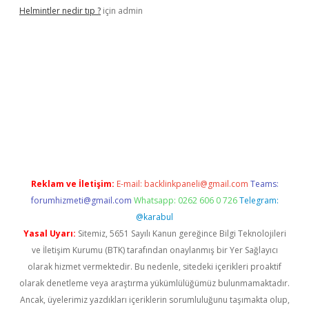
Helmintler nedir tıp ?
için
admin
t
Reklam ve İletişim:
E-mail:
backlinkpaneli@gmail.com
Teams:
forumhizmeti@gmail.com
Whatsapp: 0262 606 0 726
Telegram:
@karabul
Yasal Uyarı:
Sitemiz, 5651 Sayılı Kanun gereğince Bilgi Teknolojileri
ve İletişim Kurumu (BTK) tarafından onaylanmış bir Yer Sağlayıcı
olarak hizmet vermektedir. Bu nedenle, sitedeki içerikleri proaktif
olarak denetleme veya araştırma yükümlülüğümüz bulunmamaktadır.
Ancak, üyelerimiz yazdıkları içeriklerin sorumluluğunu taşımakta olup,