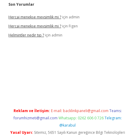
Son Yorumlar
Hercai menekşe mevsimlik mi ?
için
admin
Hercai menekşe mevsimlik mi ?
için
Figen
Helmintler nedir tıp ?
için
admin
ilbet
Reklam ve İletişim:
E-mail:
backlinkpaneli@gmail.com
Teams:
forumhizmeti@gmail.com
Whatsapp: 0262 606 0 726
Telegram:
@karabul
Yasal Uyarı:
Sitemiz, 5651 Sayılı Kanun gereğince Bilgi Teknolojileri