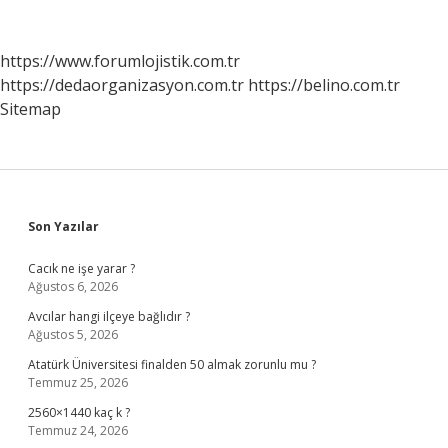
https://www.forumlojistik.com.tr
https://dedaorganizasyon.com.tr
https://belino.com.tr
Sitemap
Sidebar
Son Yazılar
Cacık ne işe yarar ?
Ağustos 6, 2026
Avcılar hangi ilçeye bağlıdır ?
Ağustos 5, 2026
Atatürk Üniversitesi finalden 50 almak zorunlu mu ?
Temmuz 25, 2026
2560×1440 kaç k ?
Temmuz 24, 2026