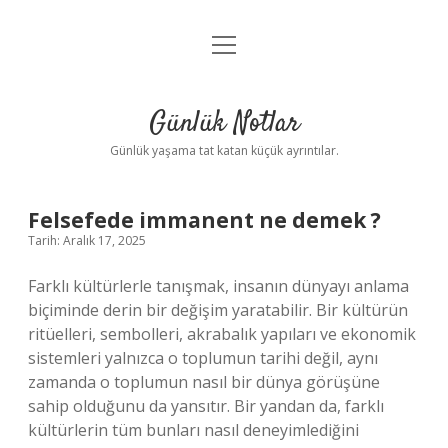
menüyü
Anasayfa
aç
Gizlilik Politikası
Günlük Notlar
Yasal Uyarı
Günlük yaşama tat katan küçük ayrıntılar.
Hakkımızda
Felsefede immanent ne demek ?
Tarih: Aralık 17, 2025
Farklı kültürlerle tanışmak, insanın dünyayı anlama
biçiminde derin bir değişim yaratabilir. Bir kültürün
ritüelleri, sembolleri, akrabalık yapıları ve ekonomik
sistemleri yalnızca o toplumun tarihi değil, aynı
zamanda o toplumun nasıl bir dünya görüşüne
sahip olduğunu da yansıtır. Bir yandan da, farklı
kültürlerin tüm bunları nasıl deneyimlediğini