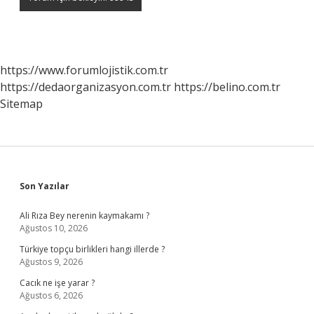
https://www.forumlojistik.com.tr
https://dedaorganizasyon.com.tr
https://belino.com.tr
Sitemap
Sidebar
Son Yazılar
Ali Rıza Bey nerenin kaymakamı ?
Ağustos 10, 2026
Türkiye topçu birlikleri hangi illerde ?
Ağustos 9, 2026
Cacık ne işe yarar ?
Ağustos 6, 2026