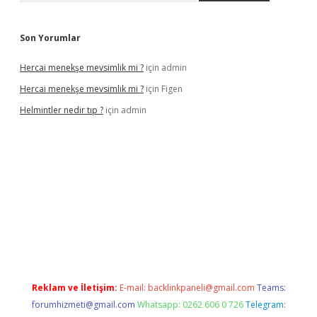
Son Yorumlar
Hercai menekşe mevsimlik mi ?
için
admin
Hercai menekşe mevsimlik mi ?
için
Figen
Helmintler nedir tıp ?
için
admin
bet
Reklam ve İletişim:
E-mail:
backlinkpaneli@gmail.com
Teams:
forumhizmeti@gmail.com
Whatsapp: 0262 606 0 726
Telegram: