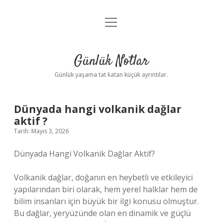
menüyü
Anasayfa
aç
Gizlilik Politikası
Günlük Notlar
Yasal Uyarı
Günlük yaşama tat katan küçük ayrıntılar.
Hakkımızda
Dünyada hangi volkanik dağlar
aktif ?
Tarih: Mayıs 3, 2026
Dünyada Hangi Volkanik Dağlar Aktif?
Volkanik dağlar, doğanın en heybetli ve etkileyici
yapılarından biri olarak, hem yerel halklar hem de
bilim insanları için büyük bir ilgi konusu olmuştur.
Bu dağlar, yeryüzünde olan en dinamik ve güçlü