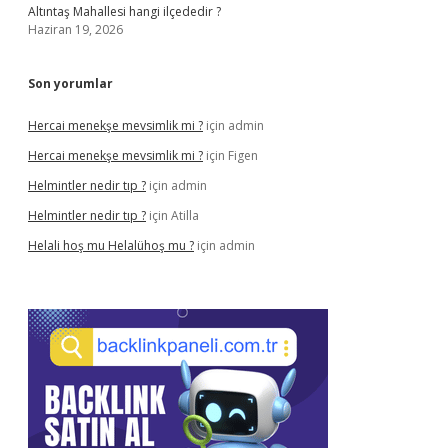
Altıntaş Mahallesi hangi ilçededir ?
Haziran 19, 2026
Son yorumlar
Hercai menekşe mevsimlik mi ?
için
admin
Hercai menekşe mevsimlik mi ?
için
Figen
Helmintler nedir tıp ?
için
admin
Helmintler nedir tıp ?
için
Atilla
Helali hoş mu Helalühoş mu ?
için
admin