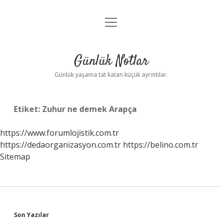
menüyü
Anasayfa
aç
Gizlilik Politikası
Günlük Notlar
Yasal Uyarı
Günlük yaşama tat katan küçük ayrıntılar.
Hakkımızda
Etiket:
Zuhur ne demek Arapça
https://www.forumlojistik.com.tr
https://dedaorganizasyon.com.tr
https://belino.com.tr
Sitemap
Sidebar
Son Yazılar