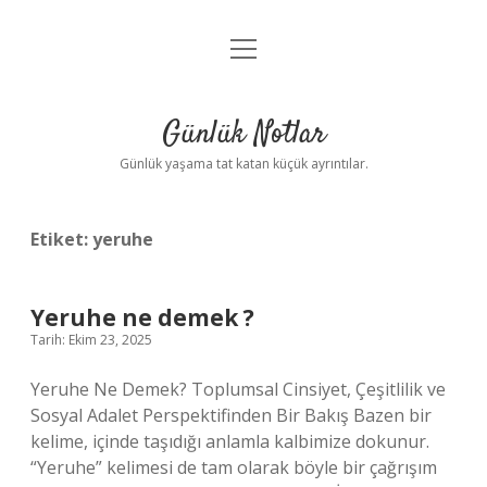
menüyü
Anasayfa
aç
Gizlilik Politikası
Günlük Notlar
Yasal Uyarı
Günlük yaşama tat katan küçük ayrıntılar.
Hakkımızda
Etiket:
yeruhe
Yeruhe ne demek ?
Tarih: Ekim 23, 2025
Yeruhe Ne Demek? Toplumsal Cinsiyet, Çeşitlilik ve
Sosyal Adalet Perspektifinden Bir Bakış Bazen bir
kelime, içinde taşıdığı anlamla kalbimize dokunur.
“Yeruhe” kelimesi de tam olarak böyle bir çağrışım