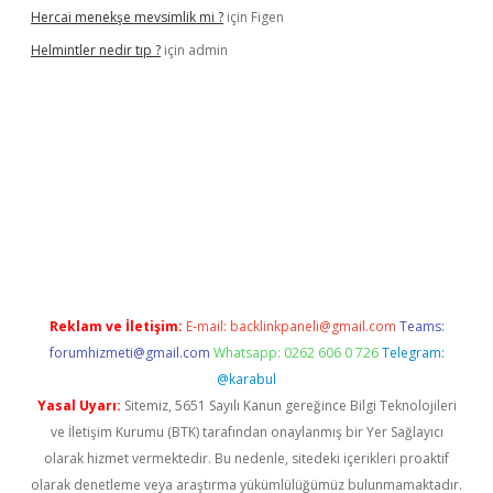
Hercai menekşe mevsimlik mi ?
için
Figen
Helmintler nedir tıp ?
için
admin
lbet
Reklam ve İletişim:
E-mail:
backlinkpaneli@gmail.com
Teams:
forumhizmeti@gmail.com
Whatsapp: 0262 606 0 726
Telegram:
@karabul
Yasal Uyarı:
Sitemiz, 5651 Sayılı Kanun gereğince Bilgi Teknolojileri
ve İletişim Kurumu (BTK) tarafından onaylanmış bir Yer Sağlayıcı
olarak hizmet vermektedir. Bu nedenle, sitedeki içerikleri proaktif
olarak denetleme veya araştırma yükümlülüğümüz bulunmamaktadır.