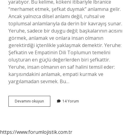
yaratıyor. Bu kelime, kökeni itibariyle İbranice
“merhamet etmek, şefkat duymak” anlamına gelir.
Ancak yalnızca dilsel anlamı değil, ruhsal ve
toplumsal anlamlarıyla da derin bir kavrayış sunar.
Yeruhe, sadece bir duygu değil; başkalarının acısını
görmek, anlamak ve onlara insan olmanın
gerektirdiği içtenlikle yaklaşmak demektir. Yeruhe:
Şefkatin ve Empatinin Dili Toplumun temelini
oluşturan en güçlü değerlerden biri şefkattir.
Yeruhe, insan olmanın en saf halini temsil eder:
karşısındakini anlamak, empati kurmak ve
yargılamadan sevmek. Bu…
Yeruhe
Devamını okuyun
14 Yorum
ne
demek
?
https://www.forumlojistik.com.tr