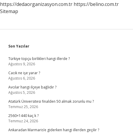
https://dedaorganizasyon.com.tr
https://belino.com.tr
Sitemap
Sidebar
Son Yazılar
Türkiye topçu birlikleri hangi illerde ?
Ağustos 9, 2026
Cacık ne işe yarar ?
Ağustos 6, 2026
Avcılar hangi ilçeye bağlıdır ?
Ağustos 5, 2026
Atatürk Üniversitesi finalden 50 almak zorunlu mu ?
Temmuz 25, 2026
2560×1440 kaç k ?
Temmuz 24, 2026
Ankaradan Marmaris’e giderken hangi illerden geçilir ?