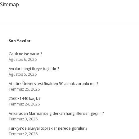
Sitemap
Sidebar
Son Yazılar
Cacık ne işe yarar ?
Ağustos 6, 2026
Avcılar hangi ilçeye bağlıdır ?
Ağustos 5, 2026
Atatürk Üniversitesi finalden 50 almak zorunlu mu ?
Temmuz 25, 2026
2560×1440 kaç k ?
Temmuz 24, 2026
Ankaradan Marmaris’e giderken hangi illerden geçilir ?
Temmuz 3, 2026
Türkiye’de alüvyal topraklar nerede görülür ?
Temmuz 2, 2026