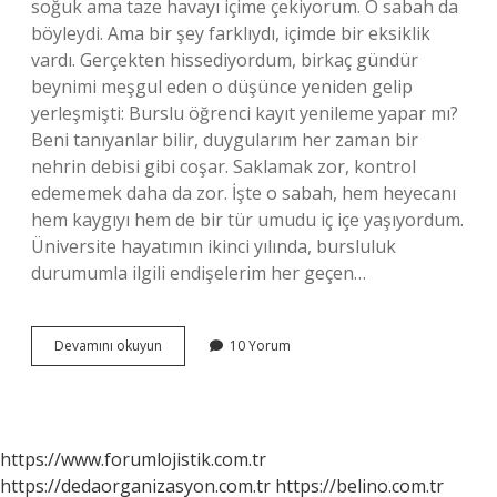
soğuk ama taze havayı içime çekiyorum. O sabah da
böyleydi. Ama bir şey farklıydı, içimde bir eksiklik
vardı. Gerçekten hissediyordum, birkaç gündür
beynimi meşgul eden o düşünce yeniden gelip
yerleşmişti: Burslu öğrenci kayıt yenileme yapar mı?
Beni tanıyanlar bilir, duygularım her zaman bir
nehrin debisi gibi coşar. Saklamak zor, kontrol
edememek daha da zor. İşte o sabah, hem heyecanı
hem kaygıyı hem de bir tür umudu iç içe yaşıyordum.
Üniversite hayatımın ikinci yılında, bursluluk
durumumla ilgili endişelerim her geçen…
Burslu
Devamını okuyun
10 Yorum
öğrenci
kayıt
yenileme
yapar
mı
https://www.forumlojistik.com.tr
?
https://dedaorganizasyon.com.tr
https://belino.com.tr