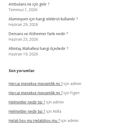
Ambulans ne için gelir ?
Temmuz 1, 2026
Alüminyum için hangi elektrot kullanılır ?
Haziran 29, 2026
Demans ve Alzheimer farkı nedir ?
Haziran 23, 2026
Altıntaş Mahallesi hangi ilçededir ?
Haziran 19, 2026
Son yorumlar
Hercai menekşe mevsimlik mi ?
için
admin
Hercai menekşe mevsimlik mi ?
için
Figen
Helmintler nedir tıp ?
için
admin
Helmintler nedir tıp ?
için
Atilla
Helali hoş mu Helalühoş mu ?
için
admin