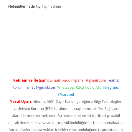
Helmintler nedir tıp ?
için
admin
bet
Reklam ve İletişim:
E-mail:
backlinkpaneli@gmail.com
Teams:
forumhizmeti@gmail.com
Whatsapp: 0262 606 0 726
Telegram:
@karabul
Yasal Uyarı:
Sitemiz, 5651 Sayılı Kanun gereğince Bilgi Teknolojileri
ve İletişim Kurumu (BTK) tarafından onaylanmış bir Yer Sağlayıcı
olarak hizmet vermektedir. Bu nedenle, sitedeki içerikleri proaktif
olarak denetleme veya araştırma yükümlülüğümüz bulunmamaktadır.
Ancak, üyelerimiz yazdıkları içeriklerin sorumluluğunu taşımakta olup,