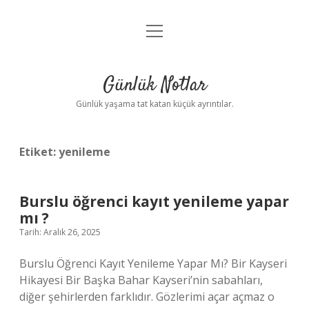
menüyü
Anasayfa
aç
Gizlilik Politikası
Günlük Notlar
Yasal Uyarı
Günlük yaşama tat katan küçük ayrıntılar.
Hakkımızda
Etiket:
yenileme
Burslu öğrenci kayıt yenileme yapar
mı ?
Tarih: Aralık 26, 2025
Burslu Öğrenci Kayıt Yenileme Yapar Mı? Bir Kayseri
Hikayesi Bir Başka Bahar Kayseri’nin sabahları,
diğer şehirlerden farklıdır. Gözlerimi açar açmaz o