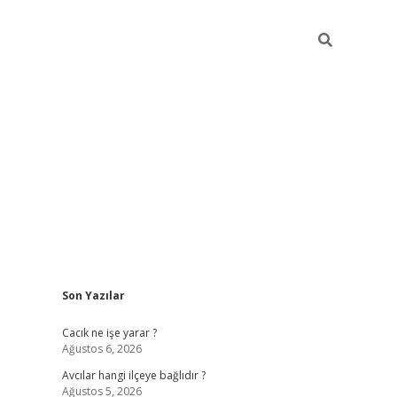
Sidebar
Son Yazılar
ilbet
Cacık ne işe yarar ?
Ağustos 6, 2026
Avcılar hangi ilçeye bağlıdır ?
Ağustos 5, 2026