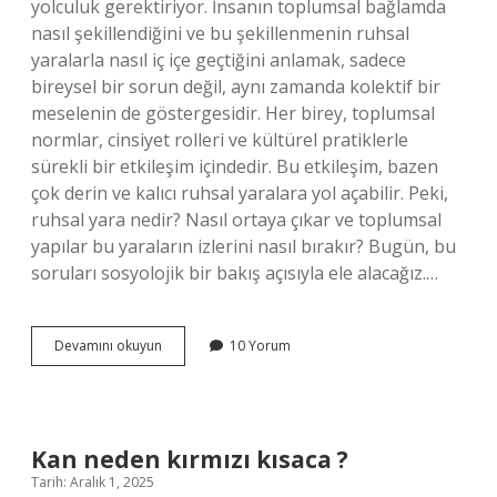
yolculuk gerektiriyor. İnsanın toplumsal bağlamda
nasıl şekillendiğini ve bu şekillenmenin ruhsal
yaralarla nasıl iç içe geçtiğini anlamak, sadece
bireysel bir sorun değil, aynı zamanda kolektif bir
meselenin de göstergesidir. Her birey, toplumsal
normlar, cinsiyet rolleri ve kültürel pratiklerle
sürekli bir etkileşim içindedir. Bu etkileşim, bazen
çok derin ve kalıcı ruhsal yaralara yol açabilir. Peki,
ruhsal yara nedir? Nasıl ortaya çıkar ve toplumsal
yapılar bu yaraların izlerini nasıl bırakır? Bugün, bu
soruları sosyolojik bir bakış açısıyla ele alacağız.…
Ruhsal
Devamını okuyun
10 Yorum
yara
nedir
?
Kan neden kırmızı kısaca ?
Tarih: Aralık 1, 2025