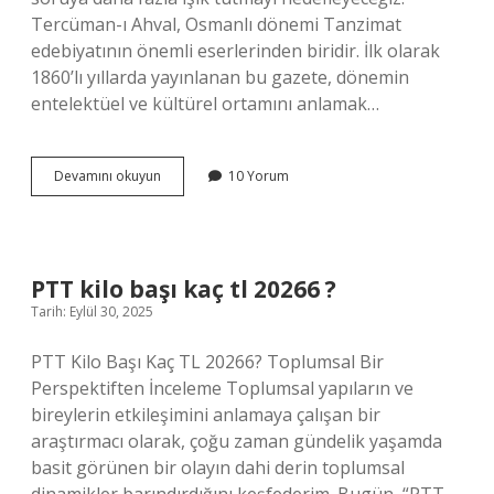
Tercüman-ı Ahval, Osmanlı dönemi Tanzimat
edebiyatının önemli eserlerinden biridir. İlk olarak
1860’lı yıllarda yayınlanan bu gazete, dönemin
entelektüel ve kültürel ortamını anlamak…
Tercüman
Devamını okuyun
10 Yorum
ı
Ahval
kime
ait
?
PTT kilo başı kaç tl 20266 ?
Tarih: Eylül 30, 2025
PTT Kilo Başı Kaç TL 20266? Toplumsal Bir
Perspektiften İnceleme Toplumsal yapıların ve
bireylerin etkileşimini anlamaya çalışan bir
araştırmacı olarak, çoğu zaman gündelik yaşamda
basit görünen bir olayın dahi derin toplumsal