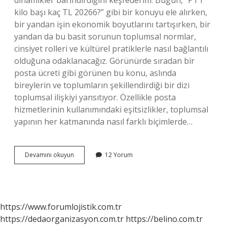
dinamikler barındırdığını keşfederim. Bugün, “PTT
kilo başı kaç TL 20266?” gibi bir konuyu ele alırken,
bir yandan işin ekonomik boyutlarını tartışırken, bir
yandan da bu basit sorunun toplumsal normlar,
cinsiyet rolleri ve kültürel pratiklerle nasıl bağlantılı
olduğuna odaklanacağız. Görünürde sıradan bir
posta ücreti gibi görünen bu konu, aslında
bireylerin ve toplumların şekillendirdiği bir dizi
toplumsal ilişkiyi yansıtıyor. Özellikle posta
hizmetlerinin kullanımındaki eşitsizlikler, toplumsal
yapının her katmanında nasıl farklı biçimlerde…
PTT
Devamını okuyun
12 Yorum
kilo
başı
kaç
tl
20266
https://www.forumlojistik.com.tr
?
https://dedaorganizasyon.com.tr
https://belino.com.tr