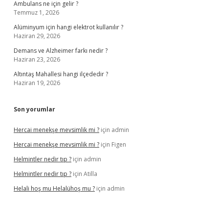
Ambulans ne için gelir ?
Temmuz 1, 2026
Alüminyum için hangi elektrot kullanılır ?
Haziran 29, 2026
Demans ve Alzheimer farkı nedir ?
Haziran 23, 2026
Altıntaş Mahallesi hangi ilçededir ?
Haziran 19, 2026
Son yorumlar
Hercai menekşe mevsimlik mi ?
için
admin
Hercai menekşe mevsimlik mi ?
için
Figen
Helmintler nedir tıp ?
için
admin
Helmintler nedir tıp ?
için
Atilla
Helali hoş mu Helalühoş mu ?
için
admin