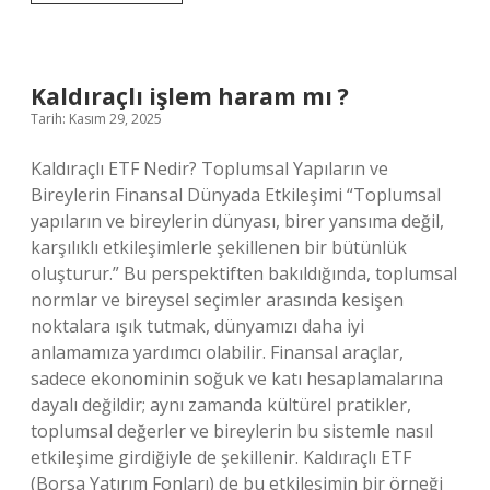
neden
kırmızı
kısaca
?
Kaldıraçlı işlem haram mı ?
Tarih: Kasım 29, 2025
Kaldıraçlı ETF Nedir? Toplumsal Yapıların ve
Bireylerin Finansal Dünyada Etkileşimi “Toplumsal
yapıların ve bireylerin dünyası, birer yansıma değil,
karşılıklı etkileşimlerle şekillenen bir bütünlük
oluşturur.” Bu perspektiften bakıldığında, toplumsal
normlar ve bireysel seçimler arasında kesişen
noktalara ışık tutmak, dünyamızı daha iyi
anlamamıza yardımcı olabilir. Finansal araçlar,
sadece ekonominin soğuk ve katı hesaplamalarına
dayalı değildir; aynı zamanda kültürel pratikler,
toplumsal değerler ve bireylerin bu sistemle nasıl
etkileşime girdiğiyle de şekillenir. Kaldıraçlı ETF
(Borsa Yatırım Fonları) de bu etkileşimin bir örneği