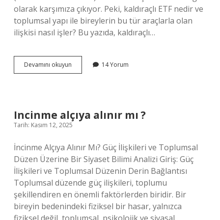
olarak karşımıza çıkıyor. Peki, kaldıraçlı ETF nedir ve
toplumsal yapı ile bireylerin bu tür araçlarla olan
ilişkisi nasıl işler? Bu yazıda, kaldıraçlı…
Kaldıraçlı
Devamını okuyun
14 Yorum
işlem
haram
mı
?
Incinme alçıya alınır mı ?
Tarih: Kasım 12, 2025
İncinme Alçıya Alınır Mı? Güç İlişkileri ve Toplumsal
Düzen Üzerine Bir Siyaset Bilimi Analizi Giriş: Güç
İlişkileri ve Toplumsal Düzenin Derin Bağlantısı
Toplumsal düzende güç ilişkileri, toplumu
şekillendiren en önemli faktörlerden biridir. Bir
bireyin bedenindeki fiziksel bir hasar, yalnızca
fiziksel değil, toplumsal, psikolojik ve siyasal