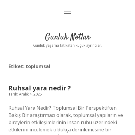
menüyü
Anasayfa
aç
Gizlilik Politikası
Günlük Notlar
Yasal Uyarı
Günlük yaşama tat katan küçük ayrıntılar.
Hakkımızda
Etiket:
toplumsal
Ruhsal yara nedir ?
Tarih: Aralık 4, 2025
Ruhsal Yara Nedir? Toplumsal Bir Perspektiften
Bakış Bir araştırmacı olarak, toplumsal yapıların ve
bireylerin etkileşimlerinin insan ruhu üzerindeki
etkilerini incelemek oldukça derinlemesine bir