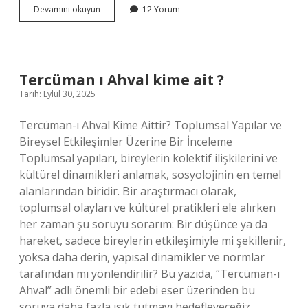
Gerek
Devamını okuyun
12 Yorum
te
mi
gerek
de
mi
Tercüman ı Ahval kime ait ?
?
Tarih: Eylül 30, 2025
Tercüman-ı Ahval Kime Aittir? Toplumsal Yapılar ve
Bireysel Etkileşimler Üzerine Bir İnceleme
Toplumsal yapıları, bireylerin kolektif ilişkilerini ve
kültürel dinamikleri anlamak, sosyolojinin en temel
alanlarından biridir. Bir araştırmacı olarak,
toplumsal olayları ve kültürel pratikleri ele alırken
her zaman şu soruyu sorarım: Bir düşünce ya da
hareket, sadece bireylerin etkileşimiyle mi şekillenir,
yoksa daha derin, yapısal dinamikler ve normlar
tarafından mı yönlendirilir? Bu yazıda, “Tercüman-ı
Ahval” adlı önemli bir edebi eser üzerinden bu
soruya daha fazla ışık tutmayı hedefleyeceğiz.