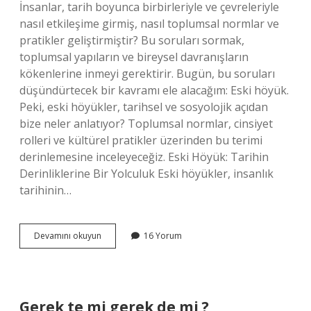
İnsanlar, tarih boyunca birbirleriyle ve çevreleriyle
nasıl etkileşime girmiş, nasıl toplumsal normlar ve
pratikler geliştirmiştir? Bu soruları sormak,
toplumsal yapıların ve bireysel davranışların
kökenlerine inmeyi gerektirir. Bugün, bu soruları
düşündürtecek bir kavramı ele alacağım: Eski höyük.
Peki, eski höyükler, tarihsel ve sosyolojik açıdan
bize neler anlatıyor? Toplumsal normlar, cinsiyet
rolleri ve kültürel pratikler üzerinden bu terimi
derinlemesine inceleyeceğiz. Eski Höyük: Tarihin
Derinliklerine Bir Yolculuk Eski höyükler, insanlık
tarihinin…
Eski
Devamını okuyun
16 Yorum
höyük
ne
demek
?
Gerek te mi gerek de mi ?