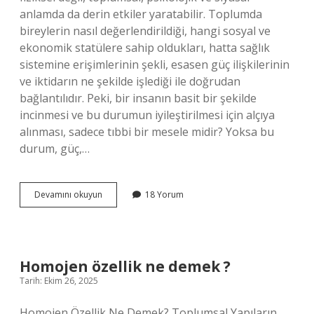
anlamda da derin etkiler yaratabilir. Toplumda
bireylerin nasıl değerlendirildiği, hangi sosyal ve
ekonomik statülere sahip oldukları, hatta sağlık
sistemine erişimlerinin şekli, esasen güç ilişkilerinin
ve iktidarın ne şekilde işlediği ile doğrudan
bağlantılıdır. Peki, bir insanın basit bir şekilde
incinmesi ve bu durumun iyileştirilmesi için alçıya
alınması, sadece tıbbi bir mesele midir? Yoksa bu
durum, güç,…
Incinme
Devamını okuyun
18 Yorum
alçıya
alınır
mı
?
Homojen özellik ne demek ?
Tarih: Ekim 26, 2025
Homojen Özellik Ne Demek? Toplumsal Yapıların