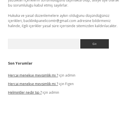
yazdıkları içeriklerin sorumluluğunu taşımakta olup, siteye üye olarak
bu sorumluluğu kabul etmiş sayılırlar.
Hukuka ve yasal düzenlemelere aykırı olduğunu düşündüğünüz
içerikleri,
backlinkpanelicomtr@gmail.com
adresine bildirmeniz
halinde, ilgili içerikler yasal süre içerisinde sitemizden kaldırılacaktır.
Arama
Son Yorumlar
Hercai menekşe mevsimlik mi ?
için
admin
Hercai menekşe mevsimlik mi ?
için
Figen
Helmintler nedir tıp ?
için
admin