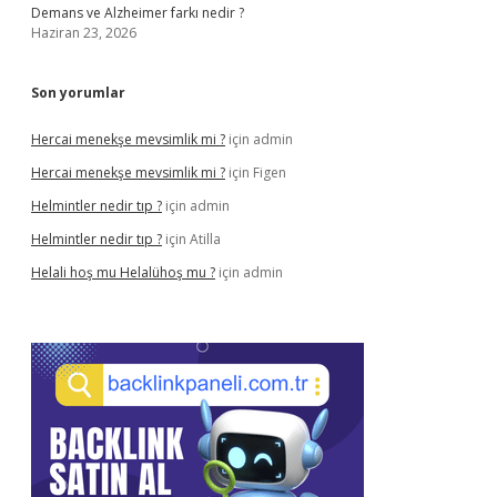
Demans ve Alzheimer farkı nedir ?
Haziran 23, 2026
Son yorumlar
Hercai menekşe mevsimlik mi ?
için
admin
Hercai menekşe mevsimlik mi ?
için
Figen
Helmintler nedir tıp ?
için
admin
Helmintler nedir tıp ?
için
Atilla
Helali hoş mu Helalühoş mu ?
için
admin