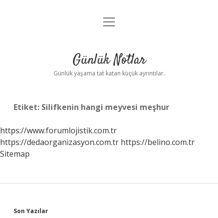
menüyü
Anasayfa
aç
Gizlilik Politikası
Günlük Notlar
Yasal Uyarı
Günlük yaşama tat katan küçük ayrıntılar.
Hakkımızda
Etiket:
Silifkenin hangi meyvesi meşhur
https://www.forumlojistik.com.tr
https://dedaorganizasyon.com.tr
https://belino.com.tr
Sitemap
Sidebar
Son Yazılar