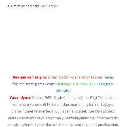
Helmintler nedir tıp ?
için
admin
lbet
Reklam ve İletişim:
E-mail:
backlinkpaneli@gmail.com
Teams:
forumhizmeti@gmail.com
Whatsapp: 0262 606 0 726
Telegram:
@karabul
Yasal Uyarı:
Sitemiz, 5651 Sayılı Kanun gereğince Bilgi Teknolojileri
ve İletişim Kurumu (BTK) tarafından onaylanmış bir Yer Sağlayıcı
olarak hizmet vermektedir. Bu nedenle, sitedeki içerikleri proaktif
olarak denetleme veya araştırma yükümlülüğümüz bulunmamaktadır.
Ancak, üyelerimiz yazdıkları içeriklerin sorumluluğunu taşımakta olup,