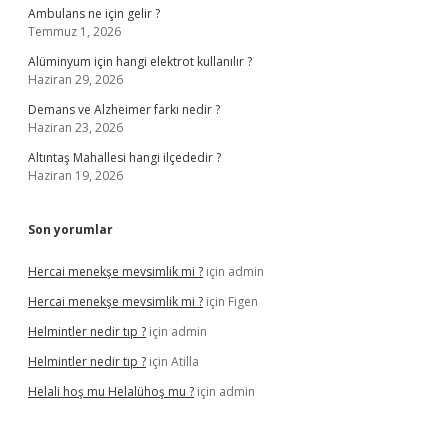
Ambulans ne için gelir ?
Temmuz 1, 2026
Alüminyum için hangi elektrot kullanılır ?
Haziran 29, 2026
Demans ve Alzheimer farkı nedir ?
Haziran 23, 2026
Altıntaş Mahallesi hangi ilçededir ?
Haziran 19, 2026
Son yorumlar
Hercai menekşe mevsimlik mi ?
için
admin
Hercai menekşe mevsimlik mi ?
için
Figen
Helmintler nedir tıp ?
için
admin
Helmintler nedir tıp ?
için
Atilla
Helali hoş mu Helalühoş mu ?
için
admin