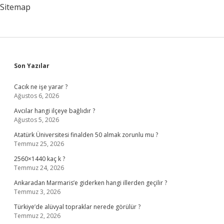
Sitemap
Sidebar
Son Yazılar
Cacık ne işe yarar ?
Ağustos 6, 2026
Avcılar hangi ilçeye bağlıdır ?
Ağustos 5, 2026
Atatürk Üniversitesi finalden 50 almak zorunlu mu ?
Temmuz 25, 2026
2560×1440 kaç k ?
Temmuz 24, 2026
Ankaradan Marmaris’e giderken hangi illerden geçilir ?
Temmuz 3, 2026
Türkiye’de alüvyal topraklar nerede görülür ?
Temmuz 2, 2026