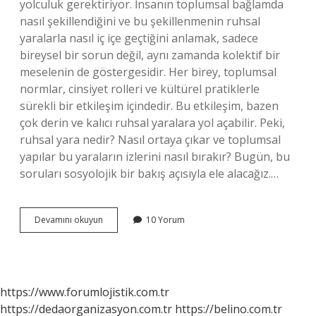
yolculuk gerektiriyor. İnsanın toplumsal bağlamda
nasıl şekillendiğini ve bu şekillenmenin ruhsal
yaralarla nasıl iç içe geçtiğini anlamak, sadece
bireysel bir sorun değil, aynı zamanda kolektif bir
meselenin de göstergesidir. Her birey, toplumsal
normlar, cinsiyet rolleri ve kültürel pratiklerle
sürekli bir etkileşim içindedir. Bu etkileşim, bazen
çok derin ve kalıcı ruhsal yaralara yol açabilir. Peki,
ruhsal yara nedir? Nasıl ortaya çıkar ve toplumsal
yapılar bu yaraların izlerini nasıl bırakır? Bugün, bu
soruları sosyolojik bir bakış açısıyla ele alacağız.…
Ruhsal
Devamını okuyun
10 Yorum
yara
nedir
?
https://www.forumlojistik.com.tr
https://dedaorganizasyon.com.tr
https://belino.com.tr