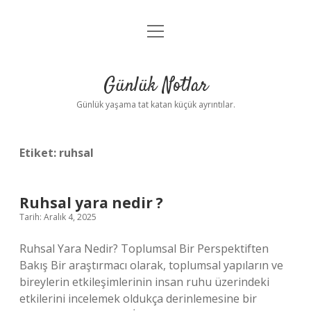
menüyü
Anasayfa
aç
Gizlilik Politikası
Günlük Notlar
Yasal Uyarı
Günlük yaşama tat katan küçük ayrıntılar.
Hakkımızda
Etiket:
ruhsal
Ruhsal yara nedir ?
Tarih: Aralık 4, 2025
Ruhsal Yara Nedir? Toplumsal Bir Perspektiften
Bakış Bir araştırmacı olarak, toplumsal yapıların ve
bireylerin etkileşimlerinin insan ruhu üzerindeki
etkilerini incelemek oldukça derinlemesine bir