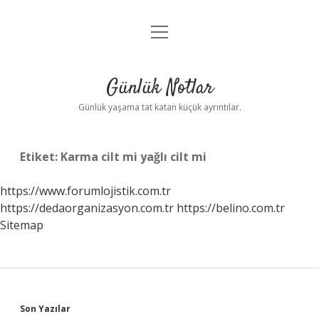
menüyü
Anasayfa
aç
Gizlilik Politikası
Günlük Notlar
Yasal Uyarı
Günlük yaşama tat katan küçük ayrıntılar.
Hakkımızda
Etiket:
Karma cilt mi yağlı cilt mi
https://www.forumlojistik.com.tr
https://dedaorganizasyon.com.tr
https://belino.com.tr
Sitemap
Sidebar
Son Yazılar