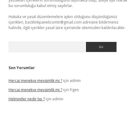
yazdıkları içeriklerin sorumluluğunu taşımakta olup, siteye üye olarak
bu sorumluluğu kabul etmiş sayılırlar.
Hukuka ve yasal düzenlemelere aykırı olduğunu düşündüğünüz
içerikleri,
backlinkpanelicomtr@gmail.com
adresine bildirmeniz
halinde, ilgili içerikler yasal süre içerisinde sitemizden kaldırılacaktır.
Arama
Son Yorumlar
Hercai menekşe mevsimlik mi ?
için
admin
Hercai menekşe mevsimlik mi ?
için
Figen
Helmintler nedir tıp ?
için
admin