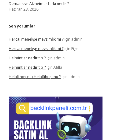
Demans ve Alzheimer farkı nedir ?
Haziran 23, 2026
Son yorumlar
Hercai menekşe mevsimlik mi ?
için
admin
Hercai menekşe mevsimlik mi ?
için
Figen
Helmintler nedir tıp ?
için
admin
Helmintler nedir tıp ?
için
Atilla
Helali hoş mu Helalühoş mu ?
için
admin