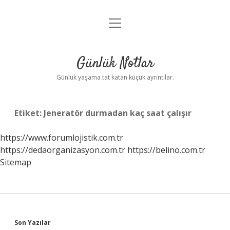
menüyü
Anasayfa
aç
Gizlilik Politikası
Günlük Notlar
Yasal Uyarı
Günlük yaşama tat katan küçük ayrıntılar.
Hakkımızda
Etiket:
Jeneratör durmadan kaç saat çalışır
https://www.forumlojistik.com.tr
https://dedaorganizasyon.com.tr
https://belino.com.tr
Sitemap
Sidebar
Son Yazılar