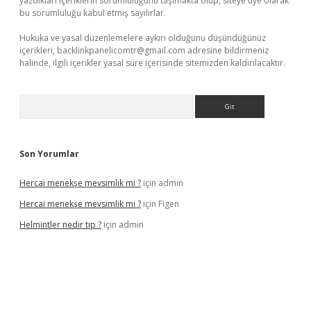
yazdıkları içeriklerin sorumluluğunu taşımakta olup, siteye üye olarak
bu sorumluluğu kabul etmiş sayılırlar.
Hukuka ve yasal düzenlemelere aykırı olduğunu düşündüğünüz
içerikleri,
backlinkpanelicomtr@gmail.com
adresine bildirmeniz
halinde, ilgili içerikler yasal süre içerisinde sitemizden kaldırılacaktır.
Arama
Son Yorumlar
Hercai menekşe mevsimlik mi ?
için
admin
Hercai menekşe mevsimlik mi ?
için
Figen
Helmintler nedir tıp ?
için
admin