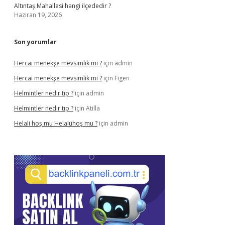
Altıntaş Mahallesi hangi ilçededir ?
Haziran 19, 2026
Son yorumlar
Hercai menekşe mevsimlik mi ?
için
admin
Hercai menekşe mevsimlik mi ?
için
Figen
Helmintler nedir tıp ?
için
admin
Helmintler nedir tıp ?
için
Atilla
Helali hoş mu Helalühoş mu ?
için
admin