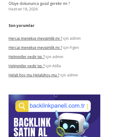
Ölüye dokununca gusül gerekir mi ?
Haziran 18, 2026
Son yorumlar
Hercai menekşe mevsimlik mi ?
için
admin
Hercai menekşe mevsimlik mi ?
için
Figen
Helmintler nedir tıp ?
için
admin
Helmintler nedir tıp ?
için
Atilla
Helali hoş mu Helalühoş mu ?
için
admin