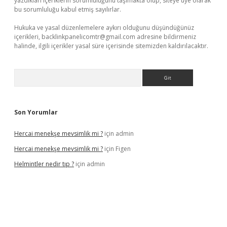
yazdıkları içeriklerin sorumluluğunu taşımakta olup, siteye üye olarak
bu sorumluluğu kabul etmiş sayılırlar.
Hukuka ve yasal düzenlemelere aykırı olduğunu düşündüğünüz
içerikleri,
backlinkpanelicomtr@gmail.com
adresine bildirmeniz
halinde, ilgili içerikler yasal süre içerisinde sitemizden kaldırılacaktır.
Arama
Son Yorumlar
Hercai menekşe mevsimlik mi ?
için
admin
Hercai menekşe mevsimlik mi ?
için
Figen
Helmintler nedir tıp ?
için
admin