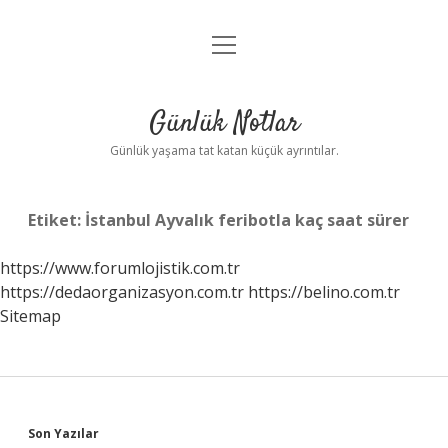
menüyü
Anasayfa
aç
Gizlilik Politikası
Günlük Notlar
Yasal Uyarı
Günlük yaşama tat katan küçük ayrıntılar.
Hakkımızda
Etiket:
İstanbul Ayvalık feribotla kaç saat sürer
https://www.forumlojistik.com.tr
https://dedaorganizasyon.com.tr
https://belino.com.tr
Sitemap
Sidebar
Son Yazılar