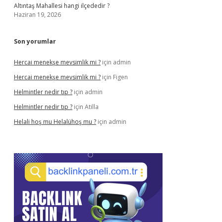
Altıntaş Mahallesi hangi ilçededir ?
Haziran 19, 2026
Son yorumlar
Hercai menekşe mevsimlik mi ?
için
admin
Hercai menekşe mevsimlik mi ?
için
Figen
Helmintler nedir tıp ?
için
admin
Helmintler nedir tıp ?
için
Atilla
Helali hoş mu Helalühoş mu ?
için
admin