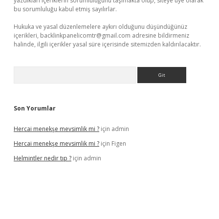
yazdıkları içeriklerin sorumluluğunu taşımakta olup, siteye üye olarak
bu sorumluluğu kabul etmiş sayılırlar.
Hukuka ve yasal düzenlemelere aykırı olduğunu düşündüğünüz
içerikleri,
backlinkpanelicomtr@gmail.com
adresine bildirmeniz
halinde, ilgili içerikler yasal süre içerisinde sitemizden kaldırılacaktır.
Arama
Son Yorumlar
Hercai menekşe mevsimlik mi ?
için
admin
Hercai menekşe mevsimlik mi ?
için
Figen
Helmintler nedir tıp ?
için
admin