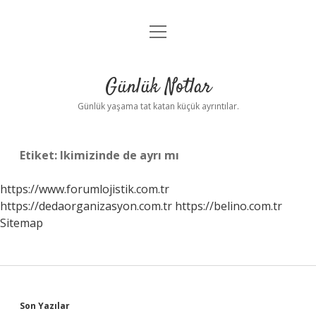
menüyü
Anasayfa
aç
Gizlilik Politikası
Günlük Notlar
Yasal Uyarı
Günlük yaşama tat katan küçük ayrıntılar.
Hakkımızda
Etiket:
Ikimizinde de ayrı mı
https://www.forumlojistik.com.tr
https://dedaorganizasyon.com.tr
https://belino.com.tr
Sitemap
Sidebar
Son Yazılar