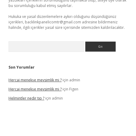
yazdıkları içeriklerin sorumluluğunu taşımakta olup, siteye üye olarak
bu sorumluluğu kabul etmiş sayılırlar.
Hukuka ve yasal düzenlemelere aykırı olduğunu düşündüğünüz
içerikleri,
backlinkpanelicomtr@gmail.com
adresine bildirmeniz
halinde, ilgili içerikler yasal süre içerisinde sitemizden kaldırılacaktır.
Arama
Son Yorumlar
Hercai menekşe mevsimlik mi ?
için
admin
Hercai menekşe mevsimlik mi ?
için
Figen
Helmintler nedir tıp ?
için
admin