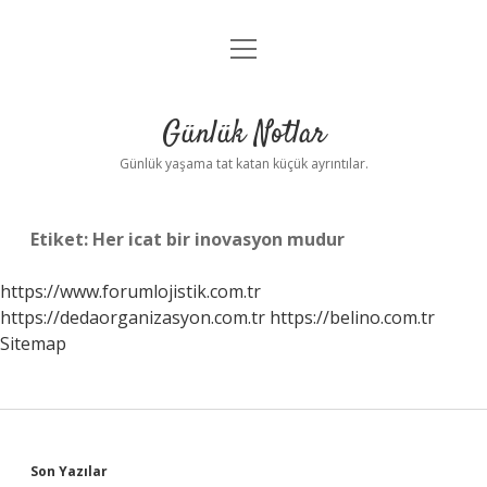
menüyü
Anasayfa
aç
Gizlilik Politikası
Günlük Notlar
Yasal Uyarı
Günlük yaşama tat katan küçük ayrıntılar.
Hakkımızda
Etiket:
Her icat bir inovasyon mudur
https://www.forumlojistik.com.tr
https://dedaorganizasyon.com.tr
https://belino.com.tr
Sitemap
Sidebar
Son Yazılar