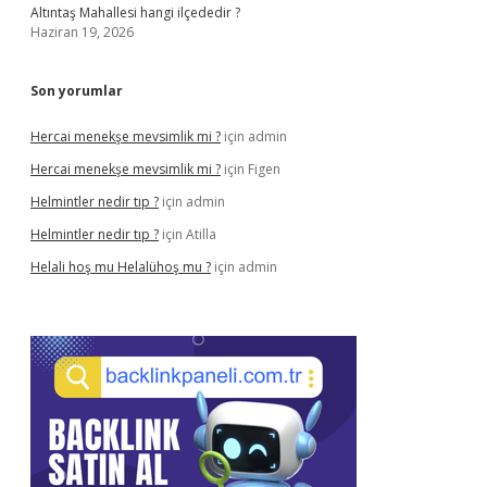
Altıntaş Mahallesi hangi ilçededir ?
Haziran 19, 2026
Son yorumlar
Hercai menekşe mevsimlik mi ?
için
admin
Hercai menekşe mevsimlik mi ?
için
Figen
Helmintler nedir tıp ?
için
admin
Helmintler nedir tıp ?
için
Atilla
Helali hoş mu Helalühoş mu ?
için
admin