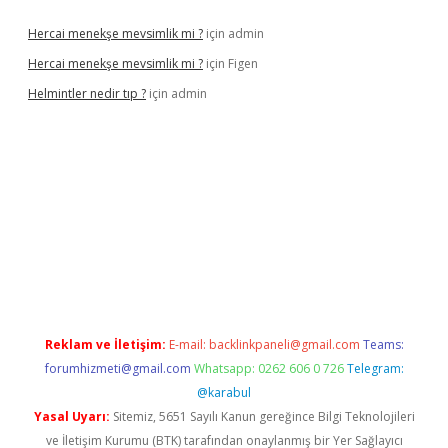
Hercai menekşe mevsimlik mi ?
için
admin
Hercai menekşe mevsimlik mi ?
için
Figen
Helmintler nedir tıp ?
için
admin
bet
Reklam ve İletişim:
E-mail:
backlinkpaneli@gmail.com
Teams:
forumhizmeti@gmail.com
Whatsapp: 0262 606 0 726
Telegram:
@karabul
Yasal Uyarı:
Sitemiz, 5651 Sayılı Kanun gereğince Bilgi Teknolojileri
ve İletişim Kurumu (BTK) tarafından onaylanmış bir Yer Sağlayıcı