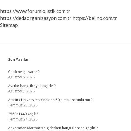
https://www.forumlojistik.com.tr
https://dedaorganizasyon.com.tr
https://belino.com.tr
Sitemap
Sidebar
Son Yazılar
Cacık ne işe yarar ?
Ağustos 6, 2026
Avcılar hangi ilçeye bağlıdır ?
Ağustos 5, 2026
Atatürk Üniversitesi finalden 50 almak zorunlu mu ?
Temmuz 25, 2026
2560×1440 kaç k ?
Temmuz 24, 2026
Ankaradan Marmaris’e giderken hangi illerden geçilir ?