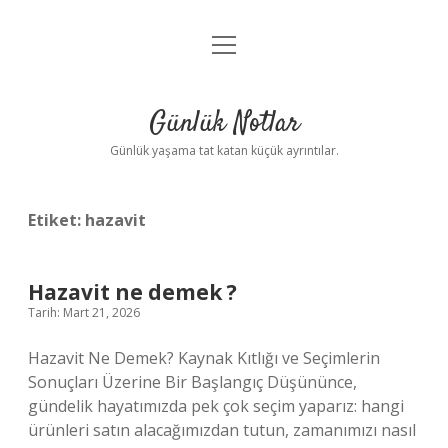
menüyü
Anasayfa
aç
Gizlilik Politikası
Günlük Notlar
Yasal Uyarı
Günlük yaşama tat katan küçük ayrıntılar.
Hakkımızda
Etiket:
hazavit
Hazavit ne demek ?
Tarih: Mart 21, 2026
Hazavit Ne Demek? Kaynak Kıtlığı ve Seçimlerin
Sonuçları Üzerine Bir Başlangıç Düşününce,
gündelik hayatımızda pek çok seçim yaparız: hangi
ürünleri satın alacağımızdan tutun, zamanımızı nasıl