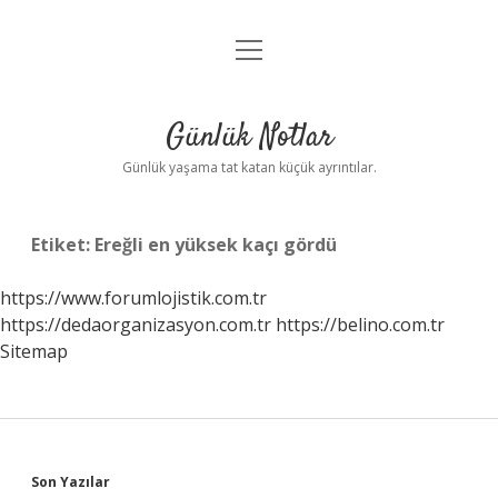
menüyü
Anasayfa
aç
Gizlilik Politikası
Günlük Notlar
Yasal Uyarı
Günlük yaşama tat katan küçük ayrıntılar.
Hakkımızda
Etiket:
Ereğli en yüksek kaçı gördü
https://www.forumlojistik.com.tr
https://dedaorganizasyon.com.tr
https://belino.com.tr
Sitemap
Sidebar
Son Yazılar