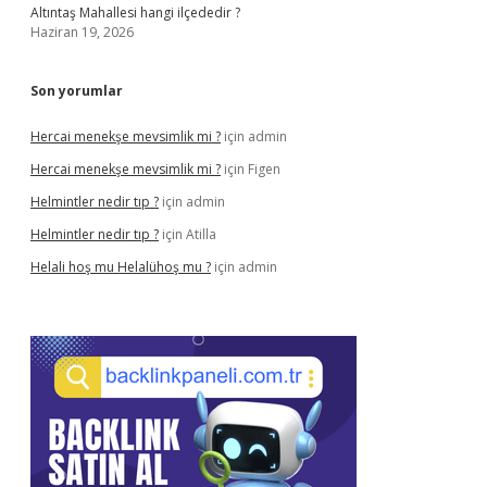
Altıntaş Mahallesi hangi ilçededir ?
Haziran 19, 2026
Son yorumlar
Hercai menekşe mevsimlik mi ?
için
admin
Hercai menekşe mevsimlik mi ?
için
Figen
Helmintler nedir tıp ?
için
admin
Helmintler nedir tıp ?
için
Atilla
Helali hoş mu Helalühoş mu ?
için
admin