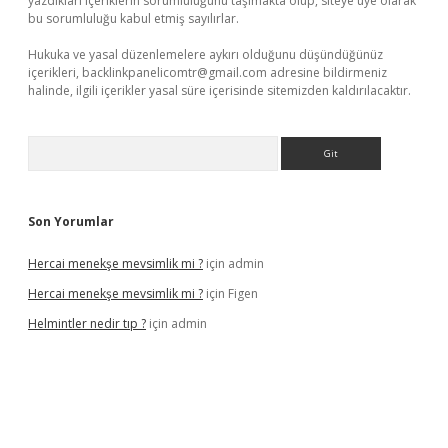
yazdıkları içeriklerin sorumluluğunu taşımakta olup, siteye üye olarak
bu sorumluluğu kabul etmiş sayılırlar.
Hukuka ve yasal düzenlemelere aykırı olduğunu düşündüğünüz
içerikleri,
backlinkpanelicomtr@gmail.com
adresine bildirmeniz
halinde, ilgili içerikler yasal süre içerisinde sitemizden kaldırılacaktır.
Arama
Son Yorumlar
Hercai menekşe mevsimlik mi ?
için
admin
Hercai menekşe mevsimlik mi ?
için
Figen
Helmintler nedir tıp ?
için
admin