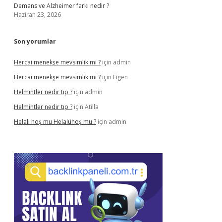
Demans ve Alzheimer farkı nedir ?
Haziran 23, 2026
Son yorumlar
Hercai menekşe mevsimlik mi ?
için
admin
Hercai menekşe mevsimlik mi ?
için
Figen
Helmintler nedir tıp ?
için
admin
Helmintler nedir tıp ?
için
Atilla
Helali hoş mu Helalühoş mu ?
için
admin