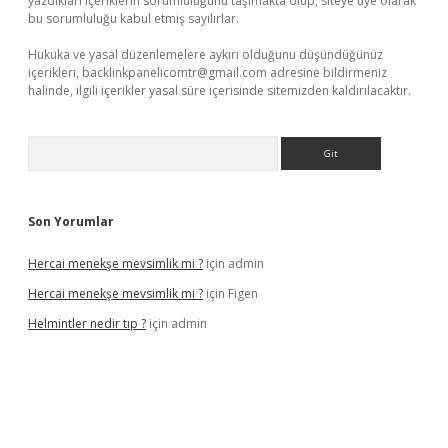
yazdıkları içeriklerin sorumluluğunu taşımakta olup, siteye üye olarak
bu sorumluluğu kabul etmiş sayılırlar.
Hukuka ve yasal düzenlemelere aykırı olduğunu düşündüğünüz
içerikleri,
backlinkpanelicomtr@gmail.com
adresine bildirmeniz
halinde, ilgili içerikler yasal süre içerisinde sitemizden kaldırılacaktır.
Arama
Son Yorumlar
Hercai menekşe mevsimlik mi ?
için
admin
Hercai menekşe mevsimlik mi ?
için
Figen
Helmintler nedir tıp ?
için
admin