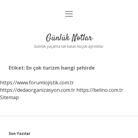
menüyü
Anasayfa
aç
Gizlilik Politikası
Günlük Notlar
Yasal Uyarı
Günlük yaşama tat katan küçük ayrıntılar.
Hakkımızda
Etiket:
En çok turizm hangi şehirde
https://www.forumlojistik.com.tr
https://dedaorganizasyon.com.tr
https://belino.com.tr
Sitemap
Sidebar
Son Yazılar