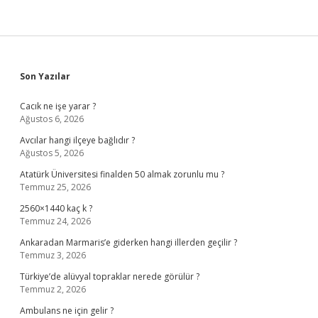
Sidebar
Son Yazılar
Cacık ne işe yarar ?
Ağustos 6, 2026
Avcılar hangi ilçeye bağlıdır ?
Ağustos 5, 2026
Atatürk Üniversitesi finalden 50 almak zorunlu mu ?
Temmuz 25, 2026
2560×1440 kaç k ?
Temmuz 24, 2026
Ankaradan Marmaris’e giderken hangi illerden geçilir ?
Temmuz 3, 2026
Türkiye’de alüvyal topraklar nerede görülür ?
Temmuz 2, 2026
Ambulans ne için gelir ?