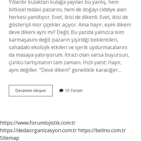
Yıllardır kulaktan kulağa yayılan bu yanlış, hem
bitkisel tedavi pazarını, hem de doğayı ciddiye alan
herkesi yanıltıyor. Evet, ikisi de dikenli. Evet, ikisi de
gösterişli mor çiçekler açıyor. Ama hayır, eşek dikeni
deve dikeni aynı mı? Değil. Bu yazıda yalnızca isim
karmaşasını değil; pazarın şişirdiği beklentileri,
sahadaki ekolojik etkileri ve içerik uydurmacalarını
da masaya yatırıyorum. İtirazı olan varsa buyursun,
çünkü tartışmanın tam zamanı. Hızlı yanıt: Hayır,
aynı değiller. “Deve dikeni” genellikle karaciğer…
Eşek
Devamını okuyun
15 Yorum
dikeni
deve
dikeni
aynı
mı
https://www.forumlojistik.com.tr
?
https://dedaorganizasyon.com.tr
https://belino.com.tr
Sitemap