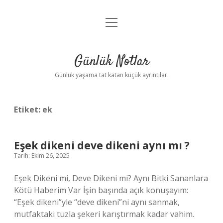
menüyü
Anasayfa
aç
Gizlilik Politikası
Günlük Notlar
Yasal Uyarı
Günlük yaşama tat katan küçük ayrıntılar.
Hakkımızda
Etiket:
ek
Eşek dikeni deve dikeni aynı mı ?
Tarih: Ekim 26, 2025
Eşek Dikeni mi, Deve Dikeni mi? Aynı Bitki Sananlara
Kötü Haberim Var İşin başında açık konuşayım:
“Eşek dikeni”yle “deve dikeni”ni aynı sanmak,
mutfaktaki tuzla şekeri karıştırmak kadar vahim.