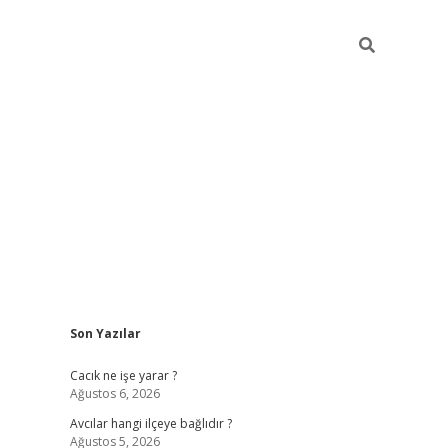
Sidebar
Son Yazılar
ilbet
Cacık ne işe yarar ?
Ağustos 6, 2026
Avcılar hangi ilçeye bağlıdır ?
Ağustos 5, 2026