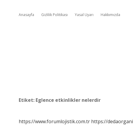
Anasayfa
Gizlilik Politikası
Yasal Uyarı
Hakkımızda
Etiket:
Eglence etkinlikler nelerdir
https://www.forumlojistik.com.tr
https://dedaorgan