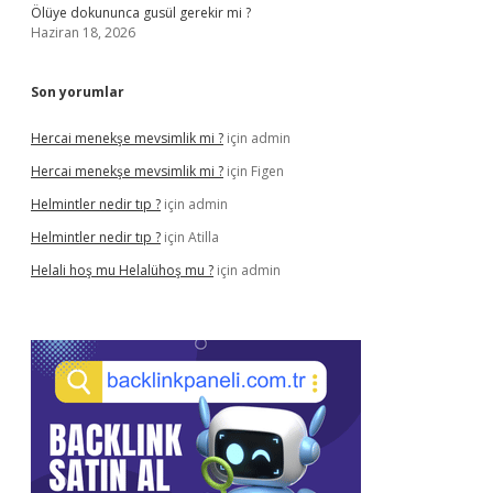
Ölüye dokununca gusül gerekir mi ?
Haziran 18, 2026
Son yorumlar
Hercai menekşe mevsimlik mi ?
için
admin
Hercai menekşe mevsimlik mi ?
için
Figen
Helmintler nedir tıp ?
için
admin
Helmintler nedir tıp ?
için
Atilla
Helali hoş mu Helalühoş mu ?
için
admin