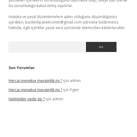
yazdıkları içeriklerin sorumluluğunu taşımakta olup, siteye üye olarak
bu sorumluluğu kabul etmiş sayılırlar.
Hukuka ve yasal düzenlemelere aykırı olduğunu düşündüğünüz
içerikleri,
backlinkpanelicomtr@gmail.com
adresine bildirmeniz
halinde, ilgili içerikler yasal süre içerisinde sitemizden kaldırılacaktır.
Arama
Son Yorumlar
Hercai menekşe mevsimlik mi ?
için
admin
Hercai menekşe mevsimlik mi ?
için
Figen
Helmintler nedir tıp ?
için
admin