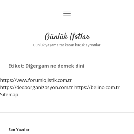
menüyü
Anasayfa
aç
Gizlilik Politikası
Günlük Notlar
Yasal Uyarı
Günlük yaşama tat katan küçük ayrıntılar.
Hakkımızda
Etiket:
Diğergam ne demek dini
https://www.forumlojistik.com.tr
https://dedaorganizasyon.com.tr
https://belino.com.tr
Sitemap
Sidebar
Son Yazılar