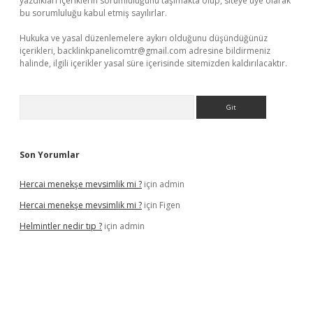
yazdıkları içeriklerin sorumluluğunu taşımakta olup, siteye üye olarak
bu sorumluluğu kabul etmiş sayılırlar.
Hukuka ve yasal düzenlemelere aykırı olduğunu düşündüğünüz
içerikleri,
backlinkpanelicomtr@gmail.com
adresine bildirmeniz
halinde, ilgili içerikler yasal süre içerisinde sitemizden kaldırılacaktır.
Arama
Son Yorumlar
Hercai menekşe mevsimlik mi ?
için
admin
Hercai menekşe mevsimlik mi ?
için
Figen
Helmintler nedir tıp ?
için
admin