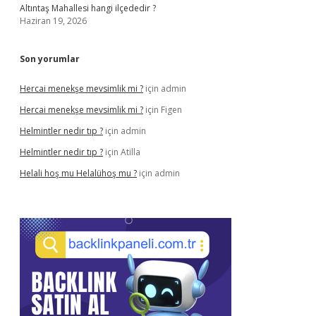
Altıntaş Mahallesi hangi ilçededir ?
Haziran 19, 2026
Son yorumlar
Hercai menekşe mevsimlik mi ?
için
admin
Hercai menekşe mevsimlik mi ?
için
Figen
Helmintler nedir tıp ?
için
admin
Helmintler nedir tıp ?
için
Atilla
Helali hoş mu Helalühoş mu ?
için
admin