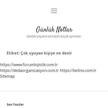
menüyü
Anasayfa
aç
Gizlilik Politikası
Günlük Notlar
Yasal Uyarı
Günlük yaşama tat katan küçük ayrıntılar.
Hakkımızda
Etiket:
Çok uyuyan kişiye ne denir
https://www.forumlojistik.com.tr
https://dedaorganizasyon.com.tr
https://belino.com.tr
Sitemap
Sidebar
Son Yazılar