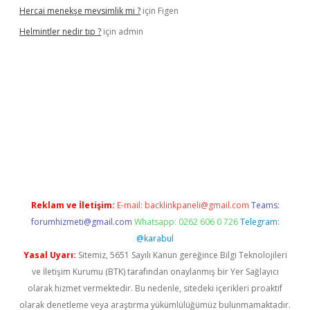
Hercai menekşe mevsimlik mi ?
için
Figen
Helmintler nedir tıp ?
için
admin
bet
Reklam ve İletişim:
E-mail:
backlinkpaneli@gmail.com
Teams:
forumhizmeti@gmail.com
Whatsapp: 0262 606 0 726
Telegram:
@karabul
Yasal Uyarı:
Sitemiz, 5651 Sayılı Kanun gereğince Bilgi Teknolojileri
ve İletişim Kurumu (BTK) tarafından onaylanmış bir Yer Sağlayıcı
olarak hizmet vermektedir. Bu nedenle, sitedeki içerikleri proaktif
olarak denetleme veya araştırma yükümlülüğümüz bulunmamaktadır.