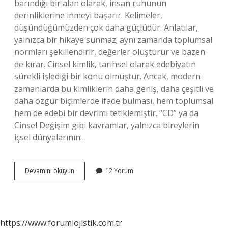
barındığı bir alan olarak, insan ruhunun
derinliklerine inmeyi başarır. Kelimeler,
düşündüğümüzden çok daha güçlüdür. Anlatılar,
yalnızca bir hikaye sunmaz; aynı zamanda toplumsal
normları şekillendirir, değerler oluşturur ve bazen
de kırar. Cinsel kimlik, tarihsel olarak edebiyatın
sürekli işlediği bir konu olmuştur. Ancak, modern
zamanlarda bu kimliklerin daha geniş, daha çeşitli ve
daha özgür biçimlerde ifade bulması, hem toplumsal
hem de edebi bir devrimi tetiklemiştir. “CD” ya da
Cinsel Değişim gibi kavramlar, yalnızca bireylerin
içsel dünyalarının…
CD
Devamını okuyun
12 Yorum
ne
demek
cinsel
yönelim
?
https://www.forumlojistik.com.tr