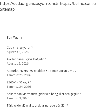
https://dedaorganizasyon.com.tr
https://belino.com.tr
Sitemap
Sidebar
Son Yazılar
Cacık ne işe yarar ?
Ağustos 6, 2026
Avcılar hangi ilçeye bağlıdır ?
Ağustos 5, 2026
Atatürk Üniversitesi finalden 50 almak zorunlu mu ?
Temmuz 25, 2026
2560×1440 kaç k ?
Temmuz 24, 2026
Ankaradan Marmaris’e giderken hangi illerden geçilir ?
Temmuz 3, 2026
Türkiye’de alüvyal topraklar nerede görülür ?