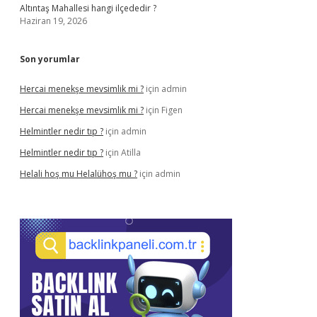
Altıntaş Mahallesi hangi ilçededir ?
Haziran 19, 2026
Son yorumlar
Hercai menekşe mevsimlik mi ?
için
admin
Hercai menekşe mevsimlik mi ?
için
Figen
Helmintler nedir tıp ?
için
admin
Helmintler nedir tıp ?
için
Atilla
Helali hoş mu Helalühoş mu ?
için
admin