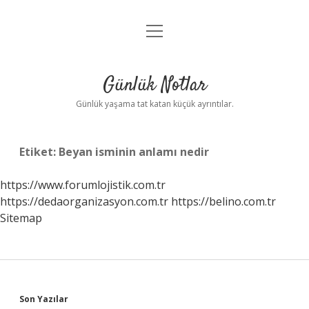
menüyü
Anasayfa
aç
Gizlilik Politikası
Günlük Notlar
Yasal Uyarı
Günlük yaşama tat katan küçük ayrıntılar.
Hakkımızda
Etiket:
Beyan isminin anlamı nedir
https://www.forumlojistik.com.tr
https://dedaorganizasyon.com.tr
https://belino.com.tr
Sitemap
Sidebar
Son Yazılar