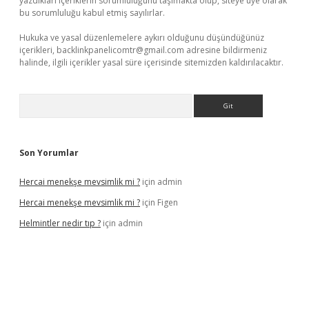
yazdıkları içeriklerin sorumluluğunu taşımakta olup, siteye üye olarak
bu sorumluluğu kabul etmiş sayılırlar.
Hukuka ve yasal düzenlemelere aykırı olduğunu düşündüğünüz
içerikleri,
backlinkpanelicomtr@gmail.com
adresine bildirmeniz
halinde, ilgili içerikler yasal süre içerisinde sitemizden kaldırılacaktır.
Arama
Son Yorumlar
Hercai menekşe mevsimlik mi ?
için
admin
Hercai menekşe mevsimlik mi ?
için
Figen
Helmintler nedir tıp ?
için
admin