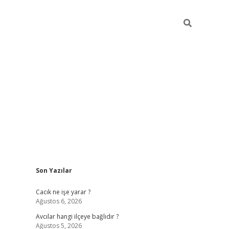
Sidebar
Son Yazılar
ilbet
Cacık ne işe yarar ?
Ağustos 6, 2026
Avcılar hangi ilçeye bağlıdır ?
Ağustos 5, 2026