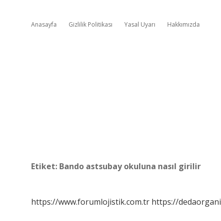
Anasayfa
Gizlilik Politikası
Yasal Uyarı
Hakkımızda
Etiket:
Bando astsubay okuluna nasıl girilir
https://www.forumlojistik.com.tr
https://dedaorgan