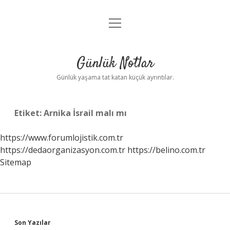
menüyü
Anasayfa
aç
Gizlilik Politikası
Günlük Notlar
Yasal Uyarı
Günlük yaşama tat katan küçük ayrıntılar.
Hakkımızda
Etiket:
Arnika İsrail malı mı
https://www.forumlojistik.com.tr
https://dedaorganizasyon.com.tr
https://belino.com.tr
Sitemap
Sidebar
Son Yazılar