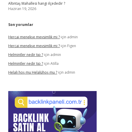
Altıntaş Mahallesi hangi ilçededir ?
Haziran 19, 2026
Son yorumlar
Hercai menekşe mevsimlik mi ?
için
admin
Hercai menekşe mevsimlik mi ?
için
Figen
Helmintler nedir tıp ?
için
admin
Helmintler nedir tıp ?
için
Atilla
Helali hoş mu Helalühoş mu ?
için
admin