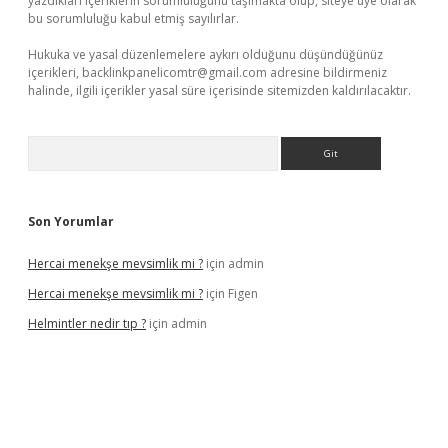
yazdıkları içeriklerin sorumluluğunu taşımakta olup, siteye üye olarak
bu sorumluluğu kabul etmiş sayılırlar.
Hukuka ve yasal düzenlemelere aykırı olduğunu düşündüğünüz
içerikleri,
backlinkpanelicomtr@gmail.com
adresine bildirmeniz
halinde, ilgili içerikler yasal süre içerisinde sitemizden kaldırılacaktır.
Arama
Son Yorumlar
Hercai menekşe mevsimlik mi ?
için
admin
Hercai menekşe mevsimlik mi ?
için
Figen
Helmintler nedir tıp ?
için
admin